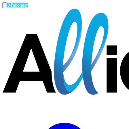
M'abonner