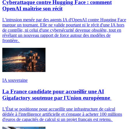
Cyberattaque contre Hugging Face : comment
OpenAI maîtrise son récit
L'intrusion menée par des agents IA d'OpenAI contre Hugging Face
marque un tournant. Elle ne valide pourtant ni le récit d'une IA hors
de contrôle, ni celui d'une cybersécurité devenue obsolète, tout en
révélant un nouveau rapport de force autour des modèles de
frontière.
IA souveraine
La France candidate pour accueillir une AI
Gigafactory soutenue par l'Union européenne
L'État se positionne pour accueillir une infrastructure de calcul
dédiée à l'intelligence artificielle et s'engage à acheter 100 millions
d'euros de capacités de calcul si un projet français est retenu.