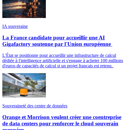
IA souveraine
La France candidate pour accueillir une AI
Gigafactory soutenue par l'Union européenne
L'État se positionne pour accueillir une infrastructure de calcul
dédiée à l'intelligence artificielle et s'engage à acheter 100 millions
d'euros de capacités de calcul si un projet français est retenu.
Souveraineté des centre de données
Orange et Morrison veulent créer une coentreprise
de data centers pour renforcer le cloud souverain
européen