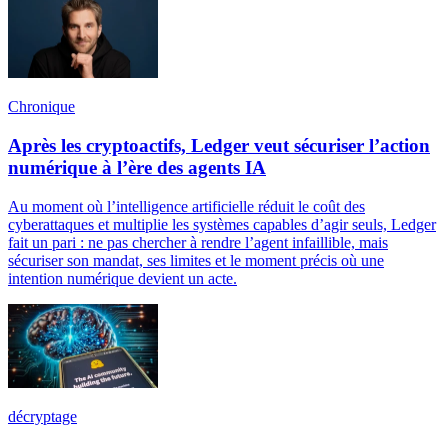
Chronique
Après les cryptoactifs, Ledger veut sécuriser l’action
numérique à l’ère des agents IA
Au moment où l’intelligence artificielle réduit le coût des
cyberattaques et multiplie les systèmes capables d’agir seuls, Ledger
fait un pari : ne pas chercher à rendre l’agent infaillible, mais
sécuriser son mandat, ses limites et le moment précis où une
intention numérique devient un acte.
décryptage