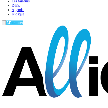
Les faiseurs
Défis
Agenda
Kiosque
M'abonner