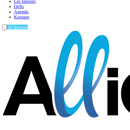
Les faiseurs
Défis
Agenda
Kiosque
M'abonner