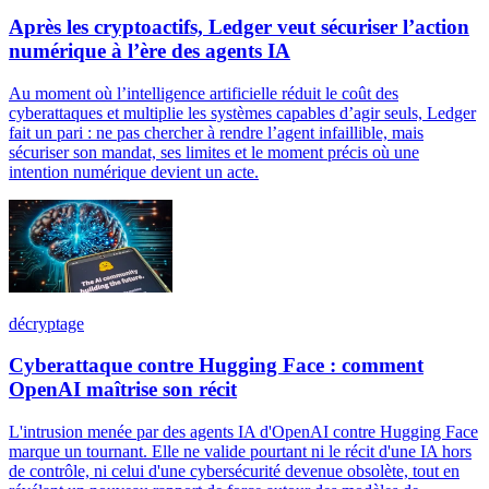
Après les cryptoactifs, Ledger veut sécuriser l’action
numérique à l’ère des agents IA
Au moment où l’intelligence artificielle réduit le coût des
cyberattaques et multiplie les systèmes capables d’agir seuls, Ledger
fait un pari : ne pas chercher à rendre l’agent infaillible, mais
sécuriser son mandat, ses limites et le moment précis où une
intention numérique devient un acte.
décryptage
Cyberattaque contre Hugging Face : comment
OpenAI maîtrise son récit
L'intrusion menée par des agents IA d'OpenAI contre Hugging Face
marque un tournant. Elle ne valide pourtant ni le récit d'une IA hors
de contrôle, ni celui d'une cybersécurité devenue obsolète, tout en