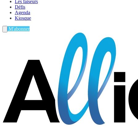
Les faiseurs
Défis
Agenda
Kiosque
M'abonner