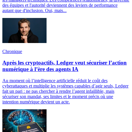
des équipes et l'autorité deviennent des leviers de performance
autant que d'inclusion. Oui, mais...
Chronique
Après les cryptoactifs, Ledger veut sécuriser l’action
numérique à l’ère des agents IA
Au moment où l’intelligence artificielle réduit le coût des
cyberattaques et multiplie les systèmes capables d’agir seuls, Ledger
fait un pari : ne pas chercher à rendre l’agent infaillible, mais
sécuriser son mandat, ses limites et le moment précis où une
intention numérique devient un acte.