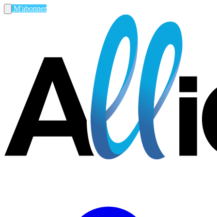
M'abonner