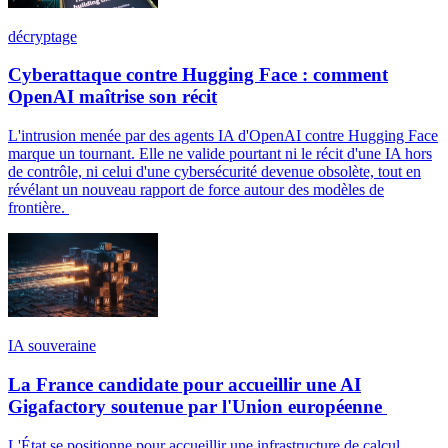
décryptage
Cyberattaque contre Hugging Face : comment
OpenAI maîtrise son récit
L'intrusion menée par des agents IA d'OpenAI contre Hugging Face
marque un tournant. Elle ne valide pourtant ni le récit d'une IA hors
de contrôle, ni celui d'une cybersécurité devenue obsolète, tout en
révélant un nouveau rapport de force autour des modèles de
frontière.
IA souveraine
La France candidate pour accueillir une AI
Gigafactory soutenue par l'Union européenne
L'État se positionne pour accueillir une infrastructure de calcul