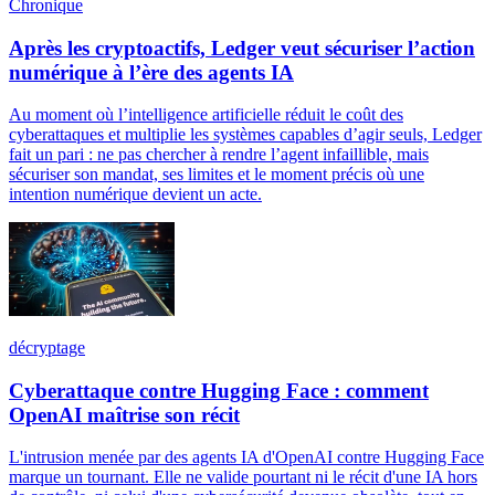
Chronique
Après les cryptoactifs, Ledger veut sécuriser l’action
numérique à l’ère des agents IA
Au moment où l’intelligence artificielle réduit le coût des
cyberattaques et multiplie les systèmes capables d’agir seuls, Ledger
fait un pari : ne pas chercher à rendre l’agent infaillible, mais
sécuriser son mandat, ses limites et le moment précis où une
intention numérique devient un acte.
décryptage
Cyberattaque contre Hugging Face : comment
OpenAI maîtrise son récit
L'intrusion menée par des agents IA d'OpenAI contre Hugging Face
marque un tournant. Elle ne valide pourtant ni le récit d'une IA hors