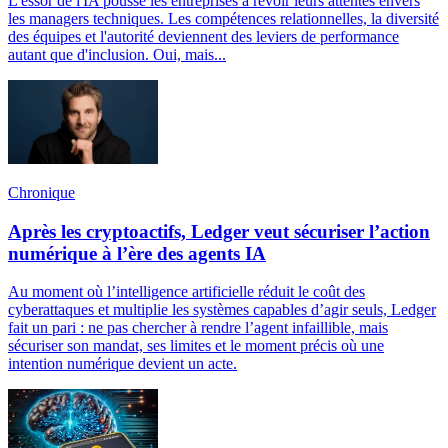
L'essor de l'IA pousse les entreprises à revoir leurs attentes envers
les managers techniques. Les compétences relationnelles, la diversité
des équipes et l'autorité deviennent des leviers de performance
autant que d'inclusion. Oui, mais...
Chronique
Après les cryptoactifs, Ledger veut sécuriser l’action
numérique à l’ère des agents IA
Au moment où l’intelligence artificielle réduit le coût des
cyberattaques et multiplie les systèmes capables d’agir seuls, Ledger
fait un pari : ne pas chercher à rendre l’agent infaillible, mais
sécuriser son mandat, ses limites et le moment précis où une
intention numérique devient un acte.