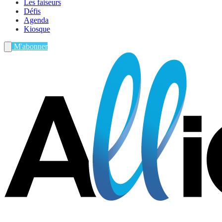
Les faiseurs
Défis
Agenda
Kiosque
M'abonner