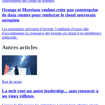
Souveraineté des centre de données
Orange et Morrison veulent créer une coentreprise
de data centers pour renforcer le cloud souverain
européen
Les partenaires prévoient d’investir 3 milliards d’euros afin
d’accompagner la croissance des besoins en cloud et en intelligence
artificielle.
Autres articles
Bug de genre
La tech veut un autre leadership... sans renoncer à
ses vieux réflexes