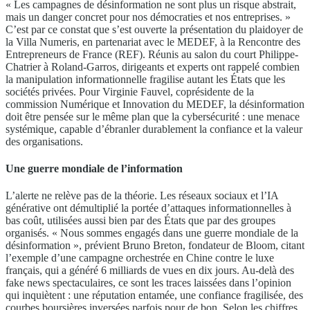
« Les campagnes de désinformation ne sont plus un risque abstrait,
mais un danger concret pour nos démocraties et nos entreprises. »
C’est par ce constat que s’est ouverte la présentation du plaidoyer de
la Villa Numeris, en partenariat avec le MEDEF, à la Rencontre des
Entrepreneurs de France (REF). Réunis au salon du court Philippe-
Chatrier à Roland-Garros, dirigeants et experts ont rappelé combien
la manipulation informationnelle fragilise autant les États que les
sociétés privées. Pour Virginie Fauvel, coprésidente de la
commission Numérique et Innovation du MEDEF, la désinformation
doit être pensée sur le même plan que la cybersécurité : une menace
systémique, capable d’ébranler durablement la confiance et la valeur
des organisations.
Une guerre mondiale de l’information
L’alerte ne relève pas de la théorie. Les réseaux sociaux et l’IA
générative ont démultiplié la portée d’attaques informationnelles à
bas coût, utilisées aussi bien par des États que par des groupes
organisés. « Nous sommes engagés dans une guerre mondiale de la
désinformation », prévient Bruno Breton, fondateur de Bloom, citant
l’exemple d’une campagne orchestrée en Chine contre le luxe
français, qui a généré 6 milliards de vues en dix jours. Au-delà des
fake news spectaculaires, ce sont les traces laissées dans l’opinion
qui inquiètent : une réputation entamée, une confiance fragilisée, des
courbes boursières inversées parfois pour de bon. Selon les chiffres