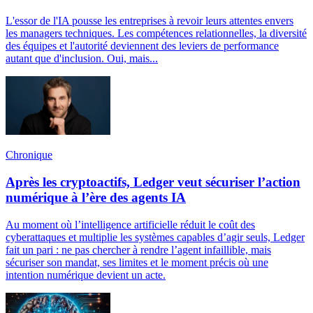
L'essor de l'IA pousse les entreprises à revoir leurs attentes envers
les managers techniques. Les compétences relationnelles, la diversité
des équipes et l'autorité deviennent des leviers de performance
autant que d'inclusion. Oui, mais...
Chronique
Après les cryptoactifs, Ledger veut sécuriser l’action
numérique à l’ère des agents IA
Au moment où l’intelligence artificielle réduit le coût des
cyberattaques et multiplie les systèmes capables d’agir seuls, Ledger
fait un pari : ne pas chercher à rendre l’agent infaillible, mais
sécuriser son mandat, ses limites et le moment précis où une
intention numérique devient un acte.