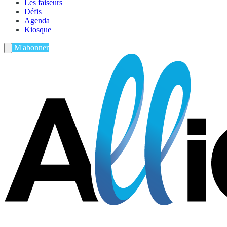
Les faiseurs
Défis
Agenda
Kiosque
M'abonner