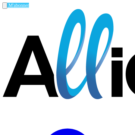
M'abonner