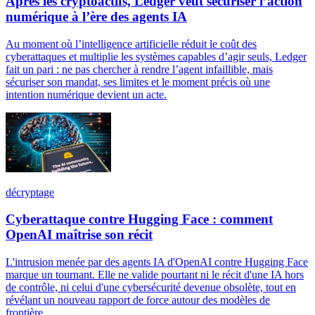
Après les cryptoactifs, Ledger veut sécuriser l’action
numérique à l’ère des agents IA
Au moment où l’intelligence artificielle réduit le coût des
cyberattaques et multiplie les systèmes capables d’agir seuls, Ledger
fait un pari : ne pas chercher à rendre l’agent infaillible, mais
sécuriser son mandat, ses limites et le moment précis où une
intention numérique devient un acte.
décryptage
Cyberattaque contre Hugging Face : comment
OpenAI maîtrise son récit
L'intrusion menée par des agents IA d'OpenAI contre Hugging Face
marque un tournant. Elle ne valide pourtant ni le récit d'une IA hors
de contrôle, ni celui d'une cybersécurité devenue obsolète, tout en
révélant un nouveau rapport de force autour des modèles de
frontière.