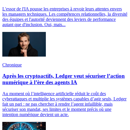
L'essor de l'IA pousse les entreprises à revoir leurs attentes envers
les managers techniques. Les compétences relationnelles, la diversité
des équipes et l'autorité deviennent des leviers de performance
autant que d'inclusion. Oui, mais...
Chronique
Après les cryptoactifs, Ledger veut sécuriser l’action
numérique à l’ère des agents IA
Au moment où l’intelligence artificielle réduit le coût des
cyberattaques et multiplie les systèmes capables d’agir seuls, Ledger
fait un pari : ne pas chercher à rendre l’agent infaillible, mais
sécuriser son mandat, ses limites et le moment précis où une
intention numérique devient un acte.