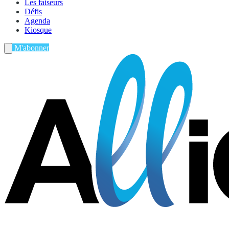
Les faiseurs
Défis
Agenda
Kiosque
M'abonner