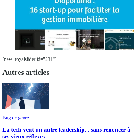
[new_royalslider id="231"]
Autres articles
Bug de genre
La tech veut un autre leadership... sans renoncer à
ses vieux réflexes