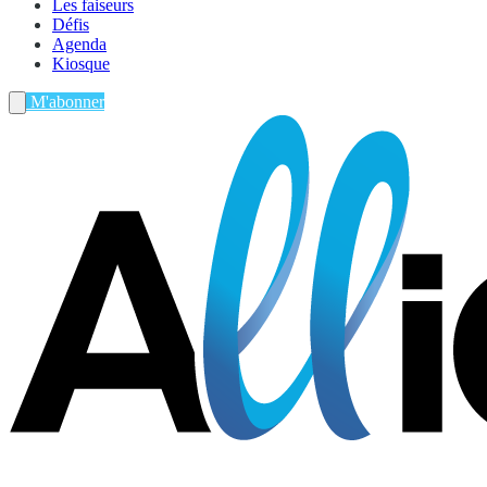
Les faiseurs
Défis
Agenda
Kiosque
M'abonner