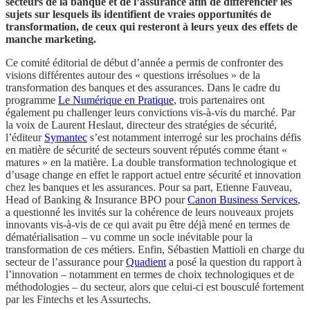
secteurs de la banque et de l’assurance afin de différencier les
sujets sur lesquels ils identifient de vraies opportunités de
transformation, de ceux qui resteront à leurs yeux des effets de
manche marketing.
Ce comité éditorial de début d’année a permis de confronter des
visions différentes autour des « questions irrésolues » de la
transformation des banques et des assurances. Dans le cadre du
programme
Le Numérique en Pratique
, trois partenaires ont
également pu challenger leurs convictions vis-à-vis du marché. Par
la voix de Laurent Heslaut, directeur des stratégies de sécurité,
l’éditeur
Symantec
s’est notamment interrogé sur les prochains défis
en matière de sécurité de secteurs souvent réputés comme étant «
matures » en la matière. La double transformation technologique et
d’usage change en effet le rapport actuel entre sécurité et innovation
chez les banques et les assurances. Pour sa part, Etienne Fauveau,
Head of Banking & Insurance BPO pour
Canon Business Services
,
a questionné les invités sur la cohérence de leurs nouveaux projets
innovants vis-à-vis de ce qui avait pu être déjà mené en termes de
dématérialisation – vu comme un socle inévitable pour la
transformation de ces métiers. Enfin, Sébastien Mattioli en charge du
secteur de l’assurance pour
Quadient
a posé la question du rapport à
l’innovation – notamment en termes de choix technologiques et de
méthodologies – du secteur, alors que celui-ci est bousculé fortement
par les Fintechs et les Assurtechs.