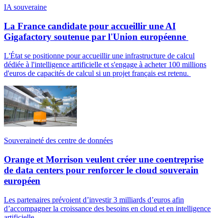
IA souveraine
La France candidate pour accueillir une AI
Gigafactory soutenue par l'Union européenne
L'État se positionne pour accueillir une infrastructure de calcul
dédiée à l'intelligence artificielle et s'engage à acheter 100 millions
d'euros de capacités de calcul si un projet français est retenu.
Souveraineté des centre de données
Orange et Morrison veulent créer une coentreprise
de data centers pour renforcer le cloud souverain
européen
Les partenaires prévoient d’investir 3 milliards d’euros afin
d’accompagner la croissance des besoins en cloud et en intelligence
artificielle.