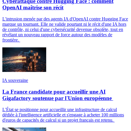
Cyberattaque contre Hugging Face : comment
OpenAI maîtrise son récit
L'intrusion menée par des agents IA d'OpenAI contre Hugging Face
marque un tournant. Elle ne valide pourtant ni le récit d'une IA hors
de contrôle, ni celui d'une cybersécurité devenue obsolète, tout en
révélant un nouveau rapport de force autour des modèles de
frontière.
IA souveraine
La France candidate pour accueillir une AI
Gigafactory soutenue par l'Union européenne
L'État se positionne pour accueillir une infrastructure de calcul
dédiée à l'intelligence artificielle et s'engage à acheter 100 millions
d'euros de capacités de calcul si un projet français est retenu.