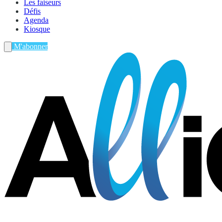
Les faiseurs
Défis
Agenda
Kiosque
M'abonner