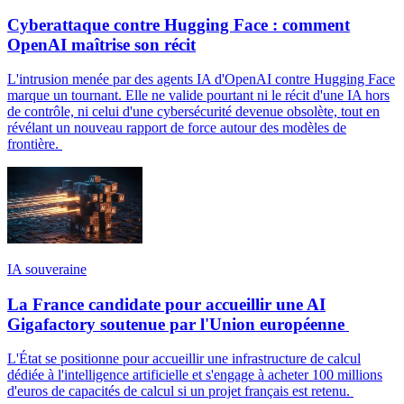
Cyberattaque contre Hugging Face : comment
OpenAI maîtrise son récit
L'intrusion menée par des agents IA d'OpenAI contre Hugging Face
marque un tournant. Elle ne valide pourtant ni le récit d'une IA hors
de contrôle, ni celui d'une cybersécurité devenue obsolète, tout en
révélant un nouveau rapport de force autour des modèles de
frontière.
IA souveraine
La France candidate pour accueillir une AI
Gigafactory soutenue par l'Union européenne
L'État se positionne pour accueillir une infrastructure de calcul
dédiée à l'intelligence artificielle et s'engage à acheter 100 millions
d'euros de capacités de calcul si un projet français est retenu.