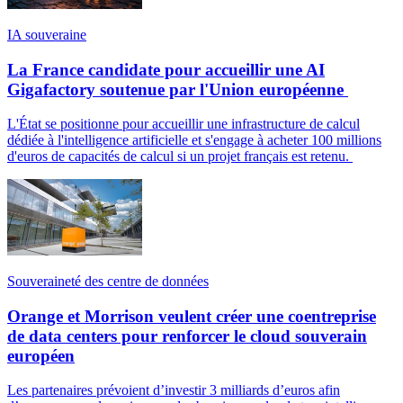
IA souveraine
La France candidate pour accueillir une AI
Gigafactory soutenue par l'Union européenne
L'État se positionne pour accueillir une infrastructure de calcul
dédiée à l'intelligence artificielle et s'engage à acheter 100 millions
d'euros de capacités de calcul si un projet français est retenu.
Souveraineté des centre de données
Orange et Morrison veulent créer une coentreprise
de data centers pour renforcer le cloud souverain
européen
Les partenaires prévoient d’investir 3 milliards d’euros afin