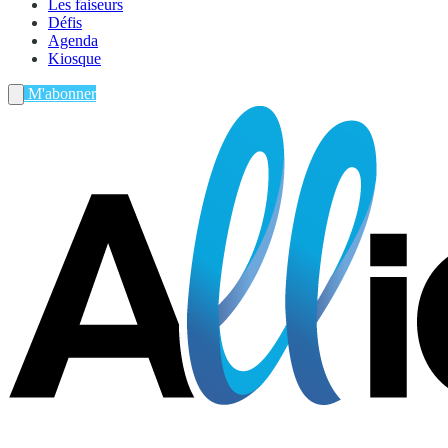
Les faiseurs
Défis
Agenda
Kiosque
M'abonner