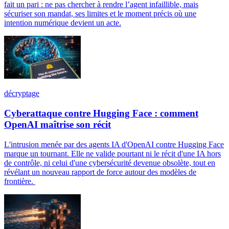
fait un pari : ne pas chercher à rendre l’agent infaillible, mais
sécuriser son mandat, ses limites et le moment précis où une
intention numérique devient un acte.
décryptage
Cyberattaque contre Hugging Face : comment
OpenAI maîtrise son récit
L'intrusion menée par des agents IA d'OpenAI contre Hugging Face
marque un tournant. Elle ne valide pourtant ni le récit d'une IA hors
de contrôle, ni celui d'une cybersécurité devenue obsolète, tout en
révélant un nouveau rapport de force autour des modèles de
frontière.