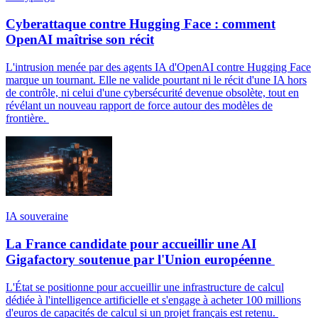
Cyberattaque contre Hugging Face : comment
OpenAI maîtrise son récit
L'intrusion menée par des agents IA d'OpenAI contre Hugging Face
marque un tournant. Elle ne valide pourtant ni le récit d'une IA hors
de contrôle, ni celui d'une cybersécurité devenue obsolète, tout en
révélant un nouveau rapport de force autour des modèles de
frontière.
IA souveraine
La France candidate pour accueillir une AI
Gigafactory soutenue par l'Union européenne
L'État se positionne pour accueillir une infrastructure de calcul
dédiée à l'intelligence artificielle et s'engage à acheter 100 millions
d'euros de capacités de calcul si un projet français est retenu.