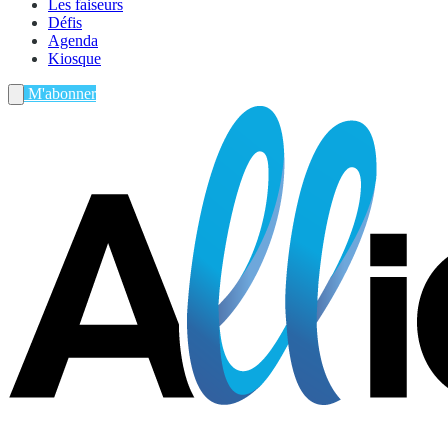
Les faiseurs
Défis
Agenda
Kiosque
M'abonner