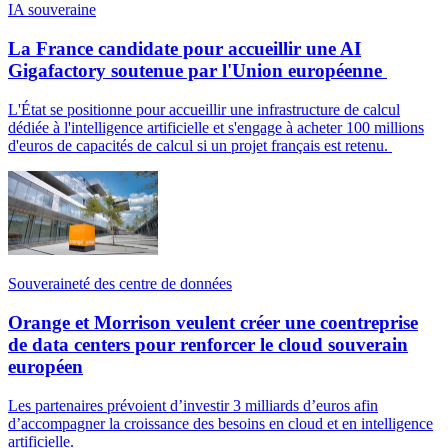
IA souveraine
La France candidate pour accueillir une AI
Gigafactory soutenue par l'Union européenne
L'État se positionne pour accueillir une infrastructure de calcul
dédiée à l'intelligence artificielle et s'engage à acheter 100 millions
d'euros de capacités de calcul si un projet français est retenu.
Souveraineté des centre de données
Orange et Morrison veulent créer une coentreprise
de data centers pour renforcer le cloud souverain
européen
Les partenaires prévoient d’investir 3 milliards d’euros afin
d’accompagner la croissance des besoins en cloud et en intelligence
artificielle.