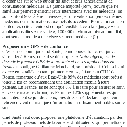
d’échanges sur le web autour du sujet et plus généralement de
consultations médicales. La grande majorité (69%) trouve que l’e-
santé leur permet d’enrichir leurs interactions avec les médecins. Ils
sont surtout 90% à être intéressés par une validation par ces mêmes
médecins des informations auxquels ils accèdent. Pour la m-santé en
particulier, cette attente est compréhensible face à la « jungle » des
applications dites « de santé », 100 000 environ au niveau mondial,
dont seule la moitié a une visée vraiment médicale (2).
Proposer un « GPS » de confiance
C’est sur ce point que dmd Santé, jeune pousse française qui va
s’installer à Reims, entend se démarquer. «
Notre objectif est de
devenir le premier GPS de la m-santé et de ses applications en
France
» souligne Guillaume Marchand, son président. Celui-ci, qui
exerce en parallèle en tant qu’interne en psychiatrie au CHU de
Rouen, remarque qu’aux Etats-Unis 89% des médecins sont prêts à
jouer le jeu en recommandant une application mobile à leurs
patients. En France, ils ne sont que 8% à le faire pour assurer le suivi
en cas de maladie chronique. Parmi les 12% supplémentaires qui
souhaiteraient se joindre à eux, près de 3 sur 4 déclarent que leur
réticence vient du manque d’informations suffisamment fiables sur le
sujet.
dmd Santé veut donc proposer une plateforme d’évaluation, par des
panels de professionnels de la santé et d’utilisateurs, qui permettra de