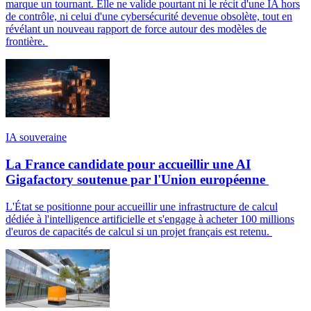
marque un tournant. Elle ne valide pourtant ni le récit d'une IA hors
de contrôle, ni celui d'une cybersécurité devenue obsolète, tout en
révélant un nouveau rapport de force autour des modèles de
frontière.
IA souveraine
La France candidate pour accueillir une AI
Gigafactory soutenue par l'Union européenne
L'État se positionne pour accueillir une infrastructure de calcul
dédiée à l'intelligence artificielle et s'engage à acheter 100 millions
d'euros de capacités de calcul si un projet français est retenu.