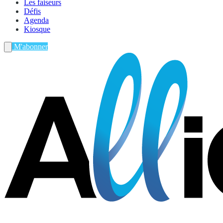
Les faiseurs
Défis
Agenda
Kiosque
M'abonner