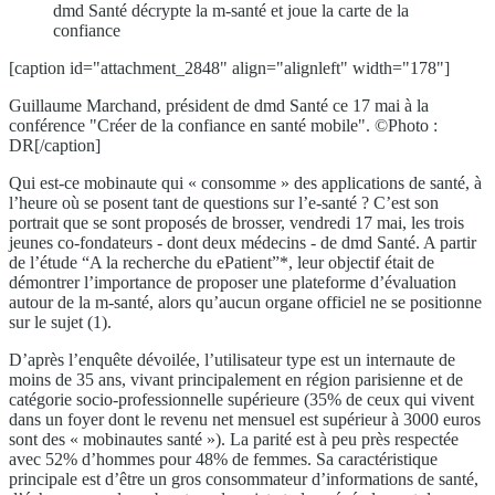
dmd Santé décrypte la m-santé et joue la carte de la
confiance
[caption id="attachment_2848" align="alignleft" width="178"]
Guillaume Marchand, président de dmd Santé ce 17 mai à la
conférence "Créer de la confiance en santé mobile". ©Photo :
DR[/caption]
Qui est-ce mobinaute qui « consomme » des applications de santé, à
l’heure où se posent tant de questions sur l’e-santé ? C’est son
portrait que se sont proposés de brosser, vendredi 17 mai, les trois
jeunes co-fondateurs - dont deux médecins - de dmd Santé. A partir
de l’étude “A la recherche du ePatient”*, leur objectif était de
démontrer l’importance de proposer une plateforme d’évaluation
autour de la m-santé, alors qu’aucun organe officiel ne se positionne
sur le sujet (1).
D’après l’enquête dévoilée, l’utilisateur type est un internaute de
moins de 35 ans, vivant principalement en région parisienne et de
catégorie socio-professionnelle supérieure (35% de ceux qui vivent
dans un foyer dont le revenu net mensuel est supérieur à 3000 euros
sont des « mobinautes santé »). La parité est à peu près respectée
avec 52% d’hommes pour 48% de femmes. Sa caractéristique
principale est d’être un gros consommateur d’informations de santé,