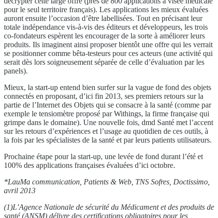
décrypter cette large offre (près de 800 applications à visée médicale
pour le seul territoire français). Les applications les mieux évaluées
auront ensuite l’occasion d’être labellisées. Tout en précisant leur
totale indépendance vis-à-vis des éditeurs et développeurs, les trois
co-fondateurs espèrent les encourager de la sorte à améliorer leurs
produits. Ils imaginent ainsi proposer bientôt une offre qui les verrait
se positionner comme bêta-testeurs pour ces acteurs (une activité qui
serait dès lors soigneusement séparée de celle d’évaluation par les
panels).
Mieux, la start-up entend bien surfer sur la vague de fond des objets
connectés en proposant, d’ici fin 2013, ses premiers retours sur la
partie de l’Internet des Objets qui se consacre à la santé (comme par
exemple le tensiomètre proposé par Withings, la firme française qui
grimpe dans le domaine). Une nouvelle fois, dmd Santé met l’accent
sur les retours d’expériences et l’usage au quotidien de ces outils, à
la fois par les spécialistes de la santé et par leurs patients utilisateurs.
Prochaine étape pour la start-up, une levée de fond durant l’été et
100% des applications françaises évaluées d’ici octobre.
*LauMa communication, Patients & Web, TNS Sofres, Doctissimo,
avril 2013
(1)L’Agence Nationale de sécurité du Médicament et des produits de
santé (ANSM) délivre des certifications obligatoires pour les