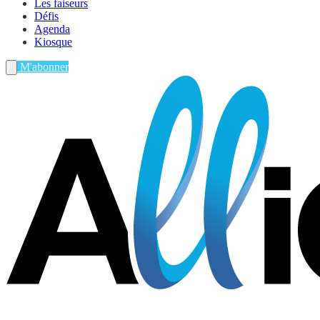
Les faiseurs
Défis
Agenda
Kiosque
M'abonner