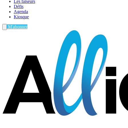
Les faiseurs
Défis
Agenda
Kiosque
M'abonner