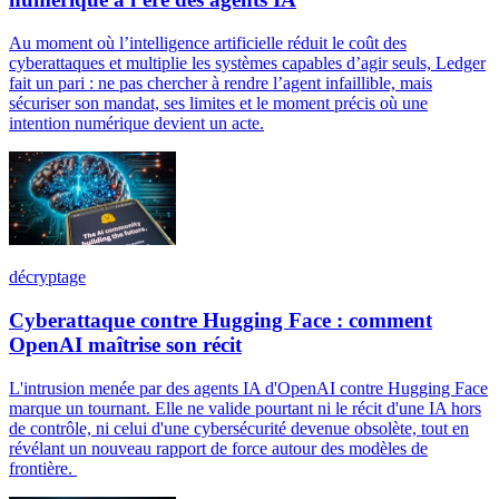
Au moment où l’intelligence artificielle réduit le coût des
cyberattaques et multiplie les systèmes capables d’agir seuls, Ledger
fait un pari : ne pas chercher à rendre l’agent infaillible, mais
sécuriser son mandat, ses limites et le moment précis où une
intention numérique devient un acte.
décryptage
Cyberattaque contre Hugging Face : comment
OpenAI maîtrise son récit
L'intrusion menée par des agents IA d'OpenAI contre Hugging Face
marque un tournant. Elle ne valide pourtant ni le récit d'une IA hors
de contrôle, ni celui d'une cybersécurité devenue obsolète, tout en
révélant un nouveau rapport de force autour des modèles de
frontière.