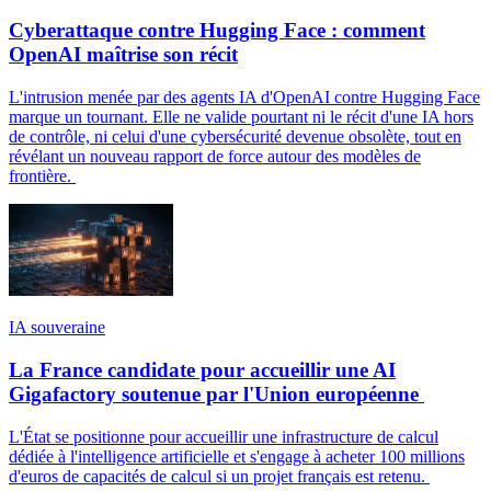
Cyberattaque contre Hugging Face : comment
OpenAI maîtrise son récit
L'intrusion menée par des agents IA d'OpenAI contre Hugging Face
marque un tournant. Elle ne valide pourtant ni le récit d'une IA hors
de contrôle, ni celui d'une cybersécurité devenue obsolète, tout en
révélant un nouveau rapport de force autour des modèles de
frontière.
IA souveraine
La France candidate pour accueillir une AI
Gigafactory soutenue par l'Union européenne
L'État se positionne pour accueillir une infrastructure de calcul
dédiée à l'intelligence artificielle et s'engage à acheter 100 millions
d'euros de capacités de calcul si un projet français est retenu.