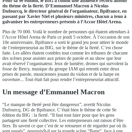
Pour sa 9e édition, le BIG a connu une affluence record autour
du thème de la fierté. D’Emmanuel Macron à Nicolas
Dufourcq, le directeur général de l’organisateur, Bpifrance, en
passant par Xavier Niel et plusieurs ministres, chacun a tenu à
galvaniser les entrepreneurs présents à l’Accor Hôtel Arena.
Plus de 70 000. Voilà le nombre de personnes qui étaient attendues à
l’Accor Hôtel Arena de Paris ce jeudi 5 octobre. À l’occasion de son
10e anniversaire, Bpifrance a sorti le grand jeu pour attirer le monde
de l’entrepreneuriat au BIG, sur le thème de la fierté. C’est chose
faite. Les allées étaient combles tout comme les tribunes de chacune
des scènes pour assister aux prises de parole et au show que leur
avait réservé l’organisateur. Jeux de lumière, drones qui survolent la
fosse de Bercy, musique du groupe IAM qui retentit entre deux
prises de parole, musiciennes jouant du violon et de la harpe en
ouverture... Tout était fait pour rendre l’entrepreneuriat attractif.
Un message d’Emmanuel Macron
“Le manque de fierté peut être dangereux”, avertit Nicolas
Dufourcq, DG de Bpifrance. C’était bien le thème de cette 9e
édition du BIG : la fierté. “Il faut tout faire pour que les gens
partagent une fierté collective. Les entrepreneurs ont raison d’être
fiers. Ils savent ce que c’est de se retourner et de regarder par où ils
sont passés”, poursuivît-il sur la grande scène “Bang”, face à une