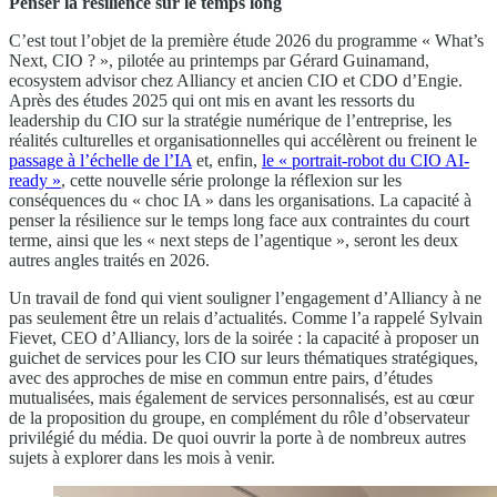
Penser la résilience sur le temps long
C’est tout l’objet de la première étude 2026 du programme « What’s
Next, CIO ? », pilotée au printemps par Gérard Guinamand,
ecosystem advisor chez Alliancy et ancien CIO et CDO d’Engie.
Après des études 2025 qui ont mis en avant les ressorts du
leadership du CIO sur la stratégie numérique de l’entreprise, les
réalités culturelles et organisationnelles qui accélèrent ou freinent le
passage à l’échelle de l’IA
et, enfin,
le « portrait-robot du CIO AI-
ready »
, cette nouvelle série prolonge la réflexion sur les
conséquences du « choc IA » dans les organisations. La capacité à
penser la résilience sur le temps long face aux contraintes du court
terme, ainsi que les « next steps de l’agentique », seront les deux
autres angles traités en 2026.
Un travail de fond qui vient souligner l’engagement d’Alliancy à ne
pas seulement être un relais d’actualités. Comme l’a rappelé Sylvain
Fievet, CEO d’Alliancy, lors de la soirée : la capacité à proposer un
guichet de services pour les CIO sur leurs thématiques stratégiques,
avec des approches de mise en commun entre pairs, d’études
mutualisées, mais également de services personnalisés, est au cœur
de la proposition du groupe, en complément du rôle d’observateur
privilégié du média. De quoi ouvrir la porte à de nombreux autres
sujets à explorer dans les mois à venir.