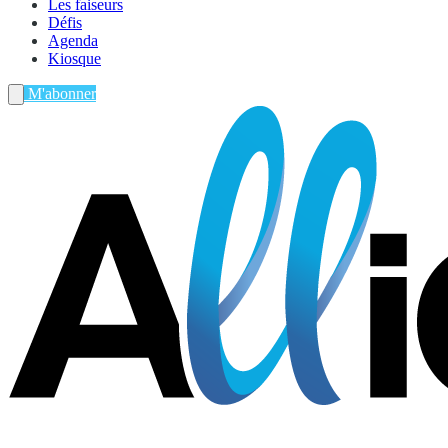
Les faiseurs
Défis
Agenda
Kiosque
M'abonner