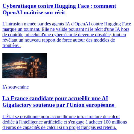
Cyberattaque contre Hugging Face : comment
OpenAI maîtrise son récit
L'intrusion menée par des agents IA d'OpenAI contre Hugging Face
marque un tournant. Elle ne valide pourtant ni le récit d'une IA hors
de contrôle, ni celui d'une cybersécurité devenue obsolète, tout en
révélant un nouveau rapport de force autour des modèles de
frontière.
IA souveraine
La France candidate pour accueillir une AI
Gigafactory soutenue par l'Union européenne
L'État se positionne pour accueillir une infrastructure de calcul
dédiée à l'intelligence artificielle et s'engage à acheter 100 millions
d'euros de capacités de calcul si un projet français est retenu.