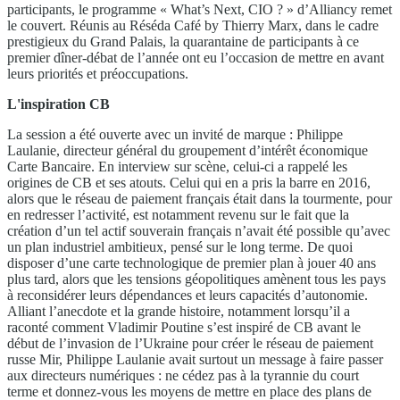
participants, le programme « What’s Next, CIO ? » d’Alliancy remet
le couvert. Réunis au Réséda Café by Thierry Marx, dans le cadre
prestigieux du Grand Palais, la quarantaine de participants à ce
premier dîner-débat de l’année ont eu l’occasion de mettre en avant
leurs priorités et préoccupations.
L'inspiration CB
La session a été ouverte avec un invité de marque : Philippe
Laulanie, directeur général du groupement d’intérêt économique
Carte Bancaire. En interview sur scène, celui-ci a rappelé les
origines de CB et ses atouts. Celui qui en a pris la barre en 2016,
alors que le réseau de paiement français était dans la tourmente, pour
en redresser l’activité, est notamment revenu sur le fait que la
création d’un tel actif souverain français n’avait été possible qu’avec
un plan industriel ambitieux, pensé sur le long terme. De quoi
disposer d’une carte technologique de premier plan à jouer 40 ans
plus tard, alors que les tensions géopolitiques amènent tous les pays
à reconsidérer leurs dépendances et leurs capacités d’autonomie.
Alliant l’anecdote et la grande histoire, notamment lorsqu’il a
raconté comment Vladimir Poutine s’est inspiré de CB avant le
début de l’invasion de l’Ukraine pour créer le réseau de paiement
russe Mir, Philippe Laulanie avait surtout un message à faire passer
aux directeurs numériques : ne cédez pas à la tyrannie du court
terme et donnez-vous les moyens de mettre en place des plans de