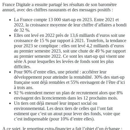
France Digitale a ensuite partagé les résultats de son baromètre
annuel, avec des chiffres rassurants et des messages positifs :
La France compte 13 000 start-up en 2023. Entre 2021 et
2022, la croissance moyenne de leur chiffre d’affaires a bondi
de 32 %.
Elles ont levé en 2022 près de 13,6 milliards d’euros soit une
croissance de 15 % par rapport à 2021. Toutefois, la tendance
pour 2023 se complique : elles ont levé 4,2 milliards d’euros
au premier semestre 2023, soit une chute de 49 % par rapport
au premier semestre 2022. Ce sont les start-up qui visent une
série A pour lesquelles les levées de fonds sont les plus
difficiles.
Pour 90% d’entre elles, une priorité : accélérer leur
développement pour atteindre la rentabilité. 30% des start-up
française sont déjà rentables et 55% envisagent de l’être d’ici
à trois ans.
92 % entendent mener un plan de recrutement alors que 8%
envisagent des licenciements dans les 12 prochains mois.
Un tiers ont déjà mesuré leur impact social ou
environnemental. Les deux tiers de celles qui l’ont fait
estiment que c’est un atout pour lever des fonds, voire que
c’est indispensable (pour 10% d’entre elles).
A ce sujet, le reporting extra-financier a fait l’objet d’un échange :