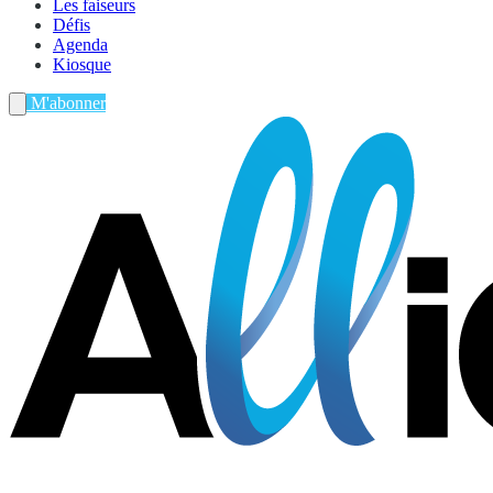
Les faiseurs
Défis
Agenda
Kiosque
M'abonner