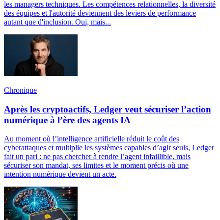
les managers techniques. Les compétences relationnelles, la diversité
des équipes et l'autorité deviennent des leviers de performance
autant que d'inclusion. Oui, mais...
Chronique
Après les cryptoactifs, Ledger veut sécuriser l’action
numérique à l’ère des agents IA
Au moment où l’intelligence artificielle réduit le coût des
cyberattaques et multiplie les systèmes capables d’agir seuls, Ledger
fait un pari : ne pas chercher à rendre l’agent infaillible, mais
sécuriser son mandat, ses limites et le moment précis où une
intention numérique devient un acte.