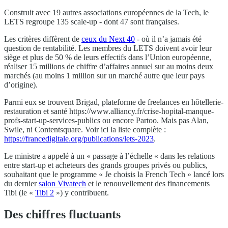
Construit avec 19 autres associations européennes de la Tech, le
LETS regroupe 135 scale-up - dont 47 sont françaises.
Les critères diffèrent de
ceux du Next 40
- où il n’a jamais été
question de rentabilité. Les membres du LETS doivent avoir leur
siège et plus de 50 % de leurs effectifs dans l’Union européenne,
réaliser 15 millions de chiffre d’affaires annuel sur au moins deux
marchés (au moins 1 million sur un marché autre que leur pays
d’origine).
Parmi eux se trouvent Brigad, plateforme de freelances en hôtellerie-
restauration et santé https://www.alliancy.fr/crise-hopital-manque-
profs-start-up-services-publics ou encore Partoo. Mais pas Alan,
Swile, ni Contentsquare. Voir ici la liste complète :
https://francedigitale.org/publications/lets-2023
.
Le ministre a appelé à un « passage à l’échelle « dans les relations
entre start-up et acheteurs des grands groupes privés ou publics,
souhaitant que le programme « Je choisis la French Tech » lancé lors
du dernier
salon Vivatech
et le renouvellement des financements
Tibi (le «
Tibi 2
») y contribuent.
Des chiffres fluctuants