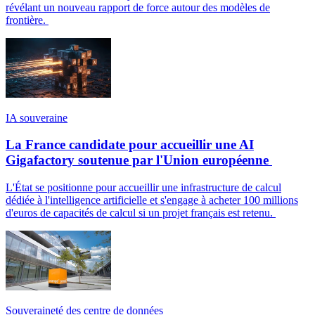
révélant un nouveau rapport de force autour des modèles de
frontière.
IA souveraine
La France candidate pour accueillir une AI
Gigafactory soutenue par l'Union européenne
L'État se positionne pour accueillir une infrastructure de calcul
dédiée à l'intelligence artificielle et s'engage à acheter 100 millions
d'euros de capacités de calcul si un projet français est retenu.
Souveraineté des centre de données