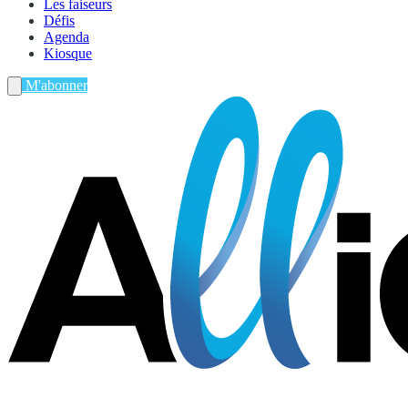
Les faiseurs
Défis
Agenda
Kiosque
M'abonner