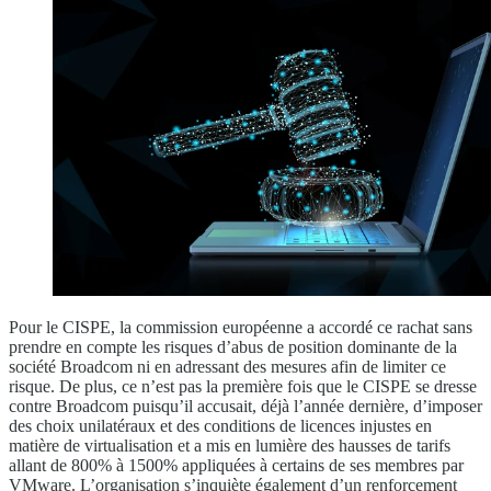
Pour le CISPE, la commission européenne a accordé ce rachat sans
prendre en compte les risques d’abus de position dominante de la
société Broadcom ni en adressant des mesures afin de limiter ce
risque. De plus, ce n’est pas la première fois que le CISPE se dresse
contre Broadcom puisqu’il accusait, déjà l’année dernière, d’imposer
des choix unilatéraux et des conditions de licences injustes en
matière de virtualisation et a mis en lumière des hausses de tarifs
allant de 800% à 1500% appliquées à certains de ses membres par
VMware. L’organisation s’inquiète également d’un renforcement