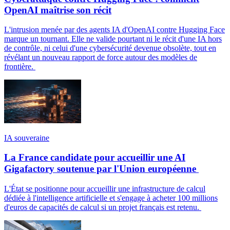
OpenAI maîtrise son récit
L'intrusion menée par des agents IA d'OpenAI contre Hugging Face
marque un tournant. Elle ne valide pourtant ni le récit d'une IA hors
de contrôle, ni celui d'une cybersécurité devenue obsolète, tout en
révélant un nouveau rapport de force autour des modèles de
frontière.
IA souveraine
La France candidate pour accueillir une AI
Gigafactory soutenue par l'Union européenne
L'État se positionne pour accueillir une infrastructure de calcul
dédiée à l'intelligence artificielle et s'engage à acheter 100 millions
d'euros de capacités de calcul si un projet français est retenu.