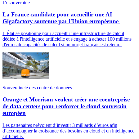
IA souveraine
La France candidate pour accueillir une AI
Gigafactory soutenue par l'Union européenne
L'État se positionne pour accueillir une infrastructure de calcul
dédiée à l'intelligence artificielle et s'engage à acheter 100 millions
d'euros de capacités de calcul si un projet français est retenu.
Souveraineté des centre de données
Orange et Morrison veulent créer une coentreprise
de data centers pour renforcer le cloud souverain
européen
Les partenaires prévoient d’investir 3 milliards d’euros afin
d’accompagner la croissance des besoins en cloud et en intelligence
artificielle.