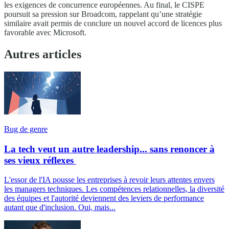
les exigences de concurrence européennes. Au final, le CISPE
poursuit sa pression sur Broadcom, rappelant qu’une stratégie
similaire avait permis de conclure un nouvel accord de licences plus
favorable avec Microsoft.
Autres articles
Bug de genre
La tech veut un autre leadership... sans renoncer à
ses vieux réflexes
L'essor de l'IA pousse les entreprises à revoir leurs attentes envers
les managers techniques. Les compétences relationnelles, la diversité
des équipes et l'autorité deviennent des leviers de performance
autant que d'inclusion. Oui, mais...