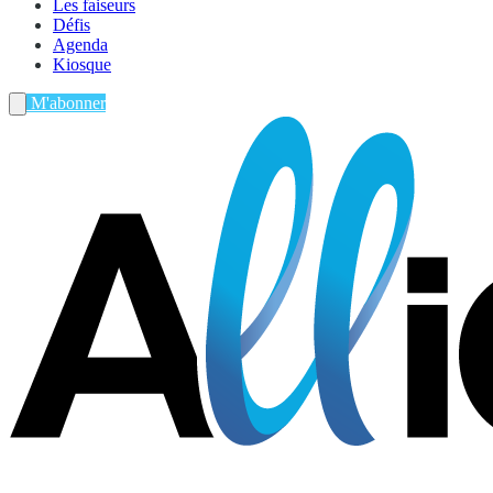
Les faiseurs
Défis
Agenda
Kiosque
M'abonner