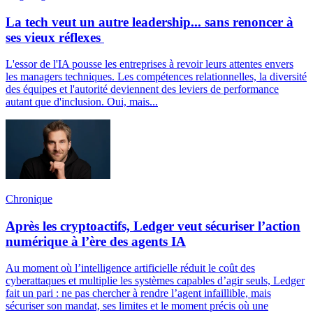
La tech veut un autre leadership... sans renoncer à
ses vieux réflexes
L'essor de l'IA pousse les entreprises à revoir leurs attentes envers
les managers techniques. Les compétences relationnelles, la diversité
des équipes et l'autorité deviennent des leviers de performance
autant que d'inclusion. Oui, mais...
Chronique
Après les cryptoactifs, Ledger veut sécuriser l’action
numérique à l’ère des agents IA
Au moment où l’intelligence artificielle réduit le coût des
cyberattaques et multiplie les systèmes capables d’agir seuls, Ledger
fait un pari : ne pas chercher à rendre l’agent infaillible, mais
sécuriser son mandat, ses limites et le moment précis où une