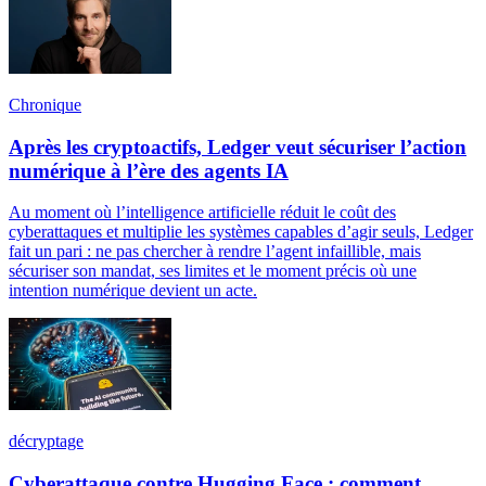
Chronique
Après les cryptoactifs, Ledger veut sécuriser l’action
numérique à l’ère des agents IA
Au moment où l’intelligence artificielle réduit le coût des
cyberattaques et multiplie les systèmes capables d’agir seuls, Ledger
fait un pari : ne pas chercher à rendre l’agent infaillible, mais
sécuriser son mandat, ses limites et le moment précis où une
intention numérique devient un acte.
décryptage
Cyberattaque contre Hugging Face : comment