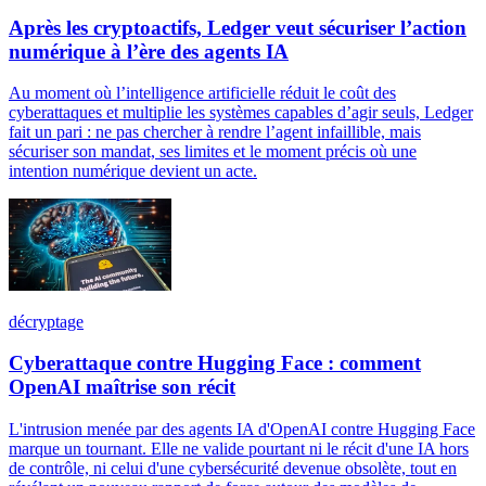
Après les cryptoactifs, Ledger veut sécuriser l’action
numérique à l’ère des agents IA
Au moment où l’intelligence artificielle réduit le coût des
cyberattaques et multiplie les systèmes capables d’agir seuls, Ledger
fait un pari : ne pas chercher à rendre l’agent infaillible, mais
sécuriser son mandat, ses limites et le moment précis où une
intention numérique devient un acte.
décryptage
Cyberattaque contre Hugging Face : comment
OpenAI maîtrise son récit
L'intrusion menée par des agents IA d'OpenAI contre Hugging Face
marque un tournant. Elle ne valide pourtant ni le récit d'une IA hors
de contrôle, ni celui d'une cybersécurité devenue obsolète, tout en