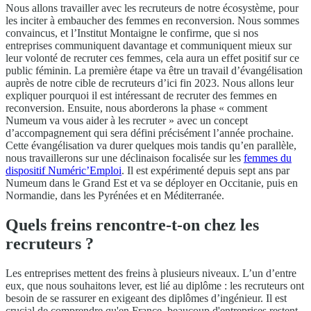
Nous allons travailler avec les recruteurs de notre écosystème, pour
les inciter à embaucher des femmes en reconversion. Nous sommes
convaincus, et l’Institut Montaigne le confirme, que si nos
entreprises communiquent davantage et communiquent mieux sur
leur volonté de recruter ces femmes, cela aura un effet positif sur ce
public féminin. La première étape va être un travail d’évangélisation
auprès de notre cible de recruteurs d’ici fin 2023. Nous allons leur
expliquer pourquoi il est intéressant de recruter des femmes en
reconversion. Ensuite, nous aborderons la phase « comment
Numeum va vous aider à les recruter » avec un concept
d’accompagnement qui sera défini précisément l’année prochaine.
Cette évangélisation va durer quelques mois tandis qu’en parallèle,
nous travaillerons sur une déclinaison focalisée sur les
femmes du
dispositif Numéric’Emploi
. Il est expérimenté depuis sept ans par
Numeum dans le Grand Est et va se déployer en Occitanie, puis en
Normandie, dans les Pyrénées et en Méditerranée.
Quels freins rencontre-t-on chez les
recruteurs ?
Les entreprises mettent des freins à plusieurs niveaux. L’un d’entre
eux, que nous souhaitons lever, est lié au diplôme : les recruteurs ont
besoin de se rassurer en exigeant des diplômes d’ingénieur. Il est
crucial de comprendre qu'en France, beaucoup d'entreprises restent