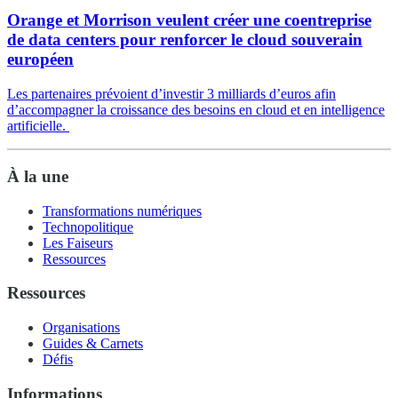
Orange et Morrison veulent créer une coentreprise
de data centers pour renforcer le cloud souverain
européen
Les partenaires prévoient d’investir 3 milliards d’euros afin
d’accompagner la croissance des besoins en cloud et en intelligence
artificielle.
À la une
Transformations numériques
Technopolitique
Les Faiseurs
Ressources
Ressources
Organisations
Guides & Carnets
Défis
Informations