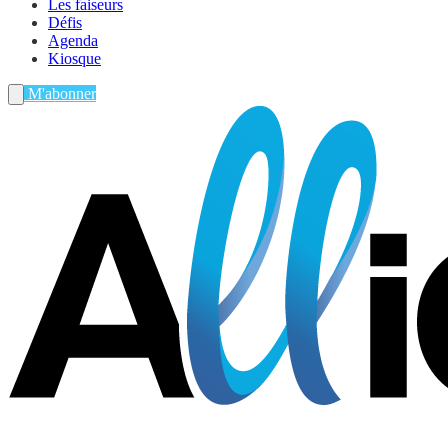
Les faiseurs
Défis
Agenda
Kiosque
M'abonner