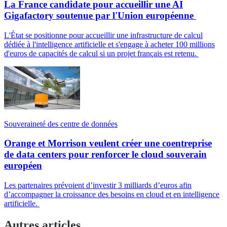
La France candidate pour accueillir une AI
Gigafactory soutenue par l'Union européenne
L'État se positionne pour accueillir une infrastructure de calcul
dédiée à l'intelligence artificielle et s'engage à acheter 100 millions
d'euros de capacités de calcul si un projet français est retenu.
Souveraineté des centre de données
Orange et Morrison veulent créer une coentreprise
de data centers pour renforcer le cloud souverain
européen
Les partenaires prévoient d’investir 3 milliards d’euros afin
d’accompagner la croissance des besoins en cloud et en intelligence
artificielle.
Autres articles