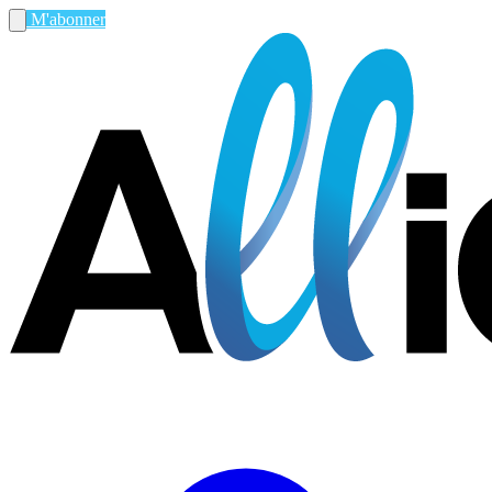
M'abonner