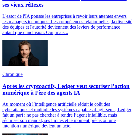
ses vieux réflexes
L'essor de l'IA pousse les entreprises à revoir leurs attentes envers
les managers techniques. Les compétences relationnelles, la diversité
des équipes et l'autorité deviennent des leviers de performance
autant que d'inclusion. Oui, mais...
Chronique
Après les cryptoactifs, Ledger veut sécuriser l’action
numérique à l’ère des agents IA
Au moment où l’intelligence artificielle réduit le coût des
cyberattaques et multiplie les systèmes capables d’agir seuls, Ledger
fait un pari : ne pas chercher à rendre l’agent infaillible, mais
sécuriser son mandat, ses limites et le moment précis où une
intention numérique devient un acte.