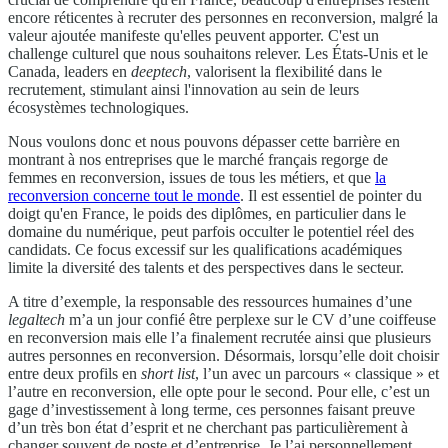
encore réticentes à recruter des personnes en reconversion, malgré la
valeur ajoutée manifeste qu'elles peuvent apporter. C'est un
challenge culturel que nous souhaitons relever. Les États-Unis et le
Canada, leaders en
deeptech
, valorisent la flexibilité dans le
recrutement, stimulant ainsi l'innovation au sein de leurs
écosystèmes technologiques.
Nous voulons donc et nous pouvons dépasser cette barrière en
montrant à nos entreprises que le marché français regorge de
femmes en reconversion, issues de tous les métiers, et que
la
reconversion concerne tout le monde
. Il est essentiel de pointer du
doigt qu'en France, le poids des diplômes, en particulier dans le
domaine du numérique, peut parfois occulter le potentiel réel des
candidats. Ce focus excessif sur les qualifications académiques
limite la diversité des talents et des perspectives dans le secteur.
A titre d’exemple, la responsable des ressources humaines d’une
legaltech
m’a un jour confié être perplexe sur le CV d’une coiffeuse
en reconversion mais elle l’a finalement recrutée ainsi que plusieurs
autres personnes en reconversion. Désormais, lorsqu’elle doit choisir
entre deux profils en
short list
, l’un avec un parcours « classique » et
l’autre en reconversion, elle opte pour le second. Pour elle, c’est un
gage d’investissement à long terme, ces personnes faisant preuve
d’un très bon état d’esprit et ne cherchant pas particulièrement à
changer souvent de poste et d’entreprise. Je l’ai personnellement