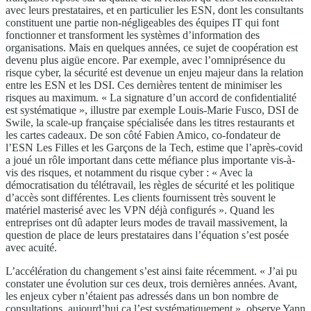
avec leurs prestataires, et en particulier les ESN, dont les consultants
constituent une partie non-négligeables des équipes IT qui font
fonctionner et transforment les systèmes d’information des
organisations. Mais en quelques années, ce sujet de coopération est
devenu plus aigüe encore. Par exemple, avec l’omniprésence du
risque cyber, la sécurité est devenue un enjeu majeur dans la relation
entre les ESN et les DSI. Ces dernières tentent de minimiser les
risques au maximum. « La signature d’un accord de confidentialité
est systématique », illustre par exemple Louis-Marie Fusco, DSI de
Swile, la scale-up française spécialisée dans les titres restaurants et
les cartes cadeaux. De son côté Fabien Amico, co-fondateur de
l’ESN Les Filles et les Garçons de la Tech, estime que l’après-covid
a joué un rôle important dans cette méfiance plus importante vis-à-
vis des risques, et notamment du risque cyber : « Avec la
démocratisation du télétravail, les règles de sécurité et les politique
d’accès sont différentes. Les clients fournissent très souvent le
matériel masterisé avec les VPN déjà configurés ». Quand les
entreprises ont dû adapter leurs modes de travail massivement, la
question de place de leurs prestataires dans l’équation s’est posée
avec acuité.
L’accélération du changement s’est ainsi faite récemment. « J’ai pu
constater une évolution sur ces deux, trois dernières années. Avant,
les enjeux cyber n’étaient pas adressés dans un bon nombre de
consultations, aujourd’hui ça l’est systématiquement », observe Yann