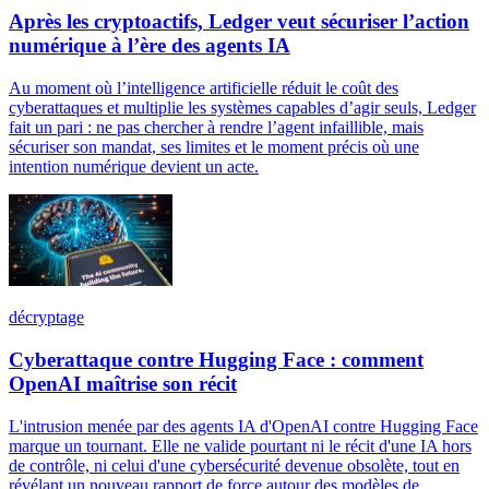
Après les cryptoactifs, Ledger veut sécuriser l’action
numérique à l’ère des agents IA
Au moment où l’intelligence artificielle réduit le coût des
cyberattaques et multiplie les systèmes capables d’agir seuls, Ledger
fait un pari : ne pas chercher à rendre l’agent infaillible, mais
sécuriser son mandat, ses limites et le moment précis où une
intention numérique devient un acte.
décryptage
Cyberattaque contre Hugging Face : comment
OpenAI maîtrise son récit
L'intrusion menée par des agents IA d'OpenAI contre Hugging Face
marque un tournant. Elle ne valide pourtant ni le récit d'une IA hors
de contrôle, ni celui d'une cybersécurité devenue obsolète, tout en
révélant un nouveau rapport de force autour des modèles de