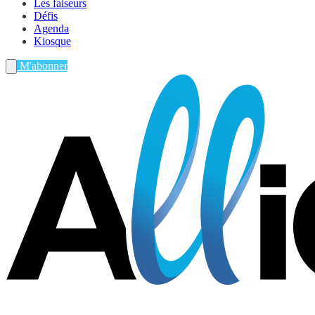
Les faiseurs
Défis
Agenda
Kiosque
M'abonner