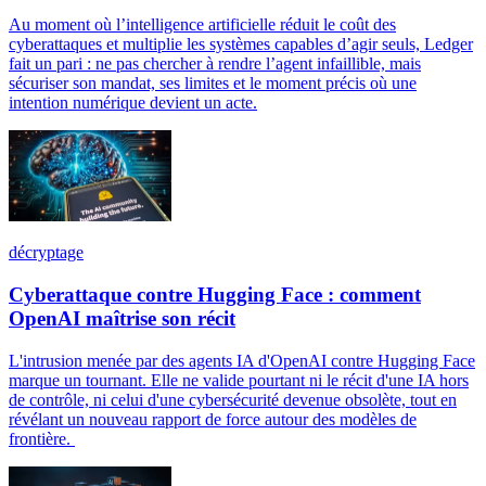
Au moment où l’intelligence artificielle réduit le coût des
cyberattaques et multiplie les systèmes capables d’agir seuls, Ledger
fait un pari : ne pas chercher à rendre l’agent infaillible, mais
sécuriser son mandat, ses limites et le moment précis où une
intention numérique devient un acte.
décryptage
Cyberattaque contre Hugging Face : comment
OpenAI maîtrise son récit
L'intrusion menée par des agents IA d'OpenAI contre Hugging Face
marque un tournant. Elle ne valide pourtant ni le récit d'une IA hors
de contrôle, ni celui d'une cybersécurité devenue obsolète, tout en
révélant un nouveau rapport de force autour des modèles de
frontière.