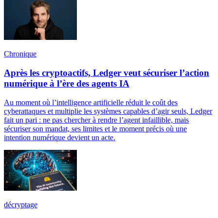
Chronique
Après les cryptoactifs, Ledger veut sécuriser l’action
numérique à l’ère des agents IA
Au moment où l’intelligence artificielle réduit le coût des
cyberattaques et multiplie les systèmes capables d’agir seuls, Ledger
fait un pari : ne pas chercher à rendre l’agent infaillible, mais
sécuriser son mandat, ses limites et le moment précis où une
intention numérique devient un acte.
décryptage