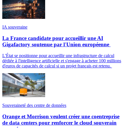
IA souveraine
La France candidate pour accueillir une AI
Gigafactory soutenue par l'Union européenne
L'État se positionne pour accueillir une infrastructure de calcul
dédiée à l'intelligence artificielle et s'engage à acheter 100 millions
d'euros de capacités de calcul si un projet français est retenu.
Souveraineté des centre de données
Orange et Morrison veulent créer une coentreprise
de data centers pour renforcer le cloud souverain