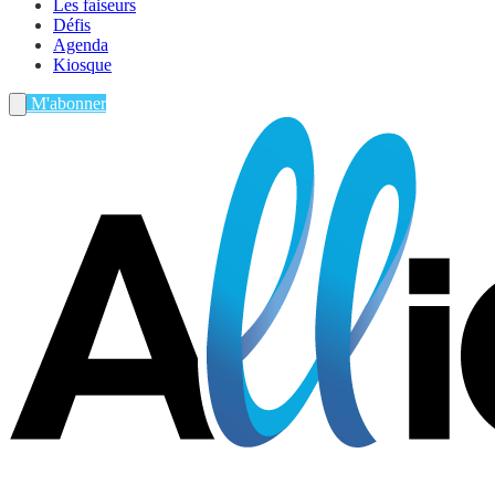
Les faiseurs
Défis
Agenda
Kiosque
M'abonner