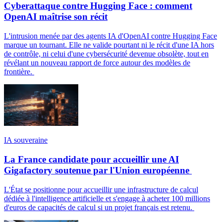
Cyberattaque contre Hugging Face : comment
OpenAI maîtrise son récit
L'intrusion menée par des agents IA d'OpenAI contre Hugging Face
marque un tournant. Elle ne valide pourtant ni le récit d'une IA hors
de contrôle, ni celui d'une cybersécurité devenue obsolète, tout en
révélant un nouveau rapport de force autour des modèles de
frontière.
IA souveraine
La France candidate pour accueillir une AI
Gigafactory soutenue par l'Union européenne
L'État se positionne pour accueillir une infrastructure de calcul
dédiée à l'intelligence artificielle et s'engage à acheter 100 millions
d'euros de capacités de calcul si un projet français est retenu.