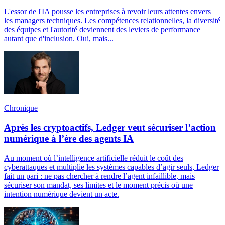
L'essor de l'IA pousse les entreprises à revoir leurs attentes envers
les managers techniques. Les compétences relationnelles, la diversité
des équipes et l'autorité deviennent des leviers de performance
autant que d'inclusion. Oui, mais...
Chronique
Après les cryptoactifs, Ledger veut sécuriser l’action
numérique à l’ère des agents IA
Au moment où l’intelligence artificielle réduit le coût des
cyberattaques et multiplie les systèmes capables d’agir seuls, Ledger
fait un pari : ne pas chercher à rendre l’agent infaillible, mais
sécuriser son mandat, ses limites et le moment précis où une
intention numérique devient un acte.