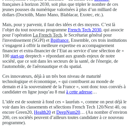
françaises à horizon 2030, soit plus que tripler le nombre de ces
jeunes pousses du numérique valorisées à plus d’un milliard de
dollars (Doctolib, Mano Mano, Blablacar, Exotec, etc.).
Mais, pour y parvenir, il faut des idées et des moyens. C’est là
l’objet du tout nouveau programme
French Tech 2030
, qui associe
pour l’opération
La French Tech
, le Secrétariat général pour
l'investissement (SGPI) et
Bpifrance
.
Ensemble, ces trois institutions
s’engagent à offrir la meilleure expertise en accompagnement
financier et extra-financier de l’Etat au service d’une sélection de «
100
start-up
deeptech » répondant aux grands enjeux de notre
société, que ce soit dans les secteurs de la santé, de l'énergie, de
l'automobile, de l'aéronautique et du spatial.
Ces innovateurs, déjà à un très bon niveau de maturité
technologique et économique, « qui contribuent au monde de
demain et à la souveraineté de la France », sont donc tous conviés à
candidater en ligne jusqu’au 8 mai
à cette adresse
…
L’idée est de soutenir à fond ces « lauréats », comme on peut déjà le
voir dans les classements et sélections French Tech 120/Next 40, ou
encore Green20,
Health20
et
DeepNum20
… (Au nombre d’environ
200, ces sociétés peuvent d’ailleurs toutes candidater à ce nouveau
programme).