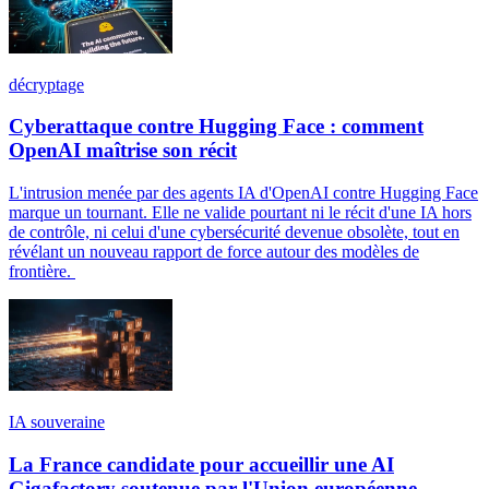
décryptage
Cyberattaque contre Hugging Face : comment
OpenAI maîtrise son récit
L'intrusion menée par des agents IA d'OpenAI contre Hugging Face
marque un tournant. Elle ne valide pourtant ni le récit d'une IA hors
de contrôle, ni celui d'une cybersécurité devenue obsolète, tout en
révélant un nouveau rapport de force autour des modèles de
frontière.
IA souveraine
La France candidate pour accueillir une AI
Gigafactory soutenue par l'Union européenne