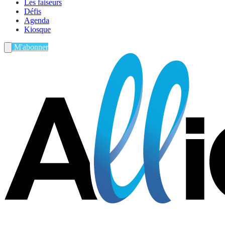
Les faiseurs
Défis
Agenda
Kiosque
M'abonner