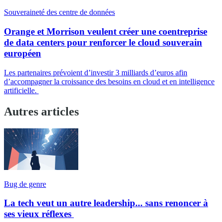
Souveraineté des centre de données
Orange et Morrison veulent créer une coentreprise
de data centers pour renforcer le cloud souverain
européen
Les partenaires prévoient d’investir 3 milliards d’euros afin
d’accompagner la croissance des besoins en cloud et en intelligence
artificielle.
Autres articles
Bug de genre
La tech veut un autre leadership... sans renoncer à
ses vieux réflexes