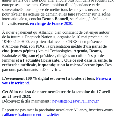
autres leviers de l’Etat pour aller encore plus loin dans le soutien aux
entreprises innovantes. Cette ambition d’indépendance et de
souveraineté nous impose de mettre tous les moyens nécessaires
pour révéler les acteurs de demain et les faire rayonner sur la scène
internationale », conclut
Bruno Bonnell
, secrétaire général pour
l’investissement,
en charge de France 2030
.
À noter également qu’Alliancy, bien conscient de cet enjeu autour
de la future « Deeptech Nation », organise le 10 mai prochain, de
19H00 à 20H00, en partenariat avec le CNRS et en présence
d’Antoine Petit, son PDG, la présentation inédite d’
un panel de
cinq jeunes pépites (
Amiral Technologies,
Aqemia, Beams,
Braintale et
Siquance
) présidées, dirigées ou cofondées par des
femmes
et à l’actualité florissante… Que ce soit dans la santé, la
recherche médicale, le quantique ou la micro-électronique.
Des
parcours passionnants à découvrir…
L’événement 100 % digital est ouvert à toutes et tous.
Pensez à
vous inscrire ici
.
Cet édito est issu de notre newsletter de la semaine du 17 avril
au 21 avril
2023.
Découvrez là dès maintenant :
newsletter-21avril/alliancy.fr
Et pour ne pas rater la prochaine newsletter Alliancy, inscrivez-vous
:
alliancy.fr/abonnement-newsletter