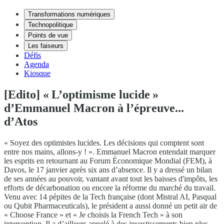
Transformations numériques
Technopolitique
Points de vue
Les faiseurs
Défis
Agenda
Kiosque
[Edito] « L’optimisme lucide »
d’Emmanuel Macron à l’épreuve...
d’Atos
« Soyez des optimistes lucides. Les décisions qui comptent sont
entre nos mains, allons-y ! ». Emmanuel Macron entendait marquer
les esprits en retournant au Forum Économique Mondial (FEM), à
Davos, le 17 janvier après six ans d’absence. Il y a dressé un bilan
de ses années au pouvoir, vantant avant tout les baisses d'impôts, les
efforts de décarbonation ou encore la réforme du marché du travail.
Venu avec 14 pépites de la Tech française (dont Mistral AI, Pasqual
ou Qubit Pharmaceuticals), le président a aussi donné un petit air de
« Choose France » et « Je choisis la French Tech » à son
intervention. Il a d’ailleurs appelé à des investissements bien plus