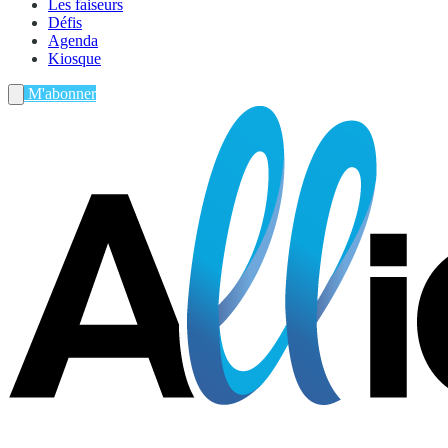
Les faiseurs
Défis
Agenda
Kiosque
M'abonner