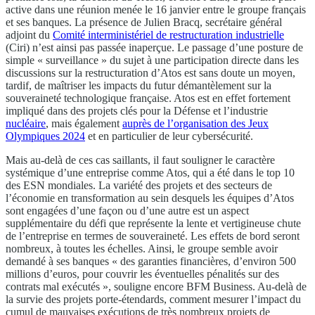
active dans une réunion menée le 16 janvier entre le groupe français
et ses banques. La présence de Julien Bracq, secrétaire général
adjoint du
Comité interministériel de restructuration industrielle
(Ciri) n’est ainsi pas passée inaperçue. Le passage d’une posture de
simple « surveillance » du sujet à une participation directe dans les
discussions sur la restructuration d’Atos est sans doute un moyen,
tardif, de maîtriser les impacts du futur démantèlement sur la
souveraineté technologique française. Atos est en effet fortement
impliqué dans des projets clés pour la Défense et l’industrie
nucléaire
, mais également
auprès de l’organisation des Jeux
Olympiques 2024
et en particulier de leur cybersécurité.
Mais au-delà de ces cas saillants, il faut souligner le caractère
systémique d’une entreprise comme Atos, qui a été dans le top 10
des ESN mondiales. La variété des projets et des secteurs de
l’économie en transformation au sein desquels les équipes d’Atos
sont engagées d’une façon ou d’une autre est un aspect
supplémentaire du défi que représente la lente et vertigineuse chute
de l’entreprise en termes de souveraineté. Les effets de bord seront
nombreux, à toutes les échelles. Ainsi, le groupe semble avoir
demandé à ses banques « des garanties financières, d’environ 500
millions d’euros, pour couvrir les éventuelles pénalités sur des
contrats mal exécutés », souligne encore BFM Business. Au-delà de
la survie des projets porte-étendards, comment mesurer l’impact du
cumul de mauvaises exécutions de très nombreux projets de