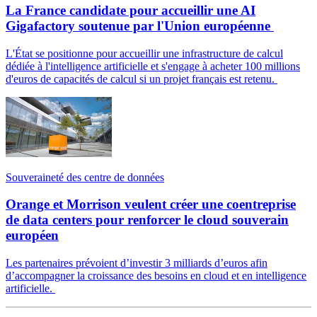
La France candidate pour accueillir une AI
Gigafactory soutenue par l'Union européenne
L'État se positionne pour accueillir une infrastructure de calcul
dédiée à l'intelligence artificielle et s'engage à acheter 100 millions
d'euros de capacités de calcul si un projet français est retenu.
Souveraineté des centre de données
Orange et Morrison veulent créer une coentreprise
de data centers pour renforcer le cloud souverain
européen
Les partenaires prévoient d’investir 3 milliards d’euros afin
d’accompagner la croissance des besoins en cloud et en intelligence
artificielle.