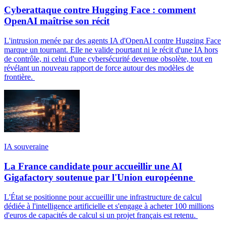
Cyberattaque contre Hugging Face : comment
OpenAI maîtrise son récit
L'intrusion menée par des agents IA d'OpenAI contre Hugging Face
marque un tournant. Elle ne valide pourtant ni le récit d'une IA hors
de contrôle, ni celui d'une cybersécurité devenue obsolète, tout en
révélant un nouveau rapport de force autour des modèles de
frontière.
IA souveraine
La France candidate pour accueillir une AI
Gigafactory soutenue par l'Union européenne
L'État se positionne pour accueillir une infrastructure de calcul
dédiée à l'intelligence artificielle et s'engage à acheter 100 millions
d'euros de capacités de calcul si un projet français est retenu.