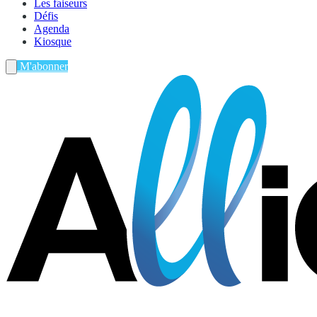
Les faiseurs
Défis
Agenda
Kiosque
M'abonner