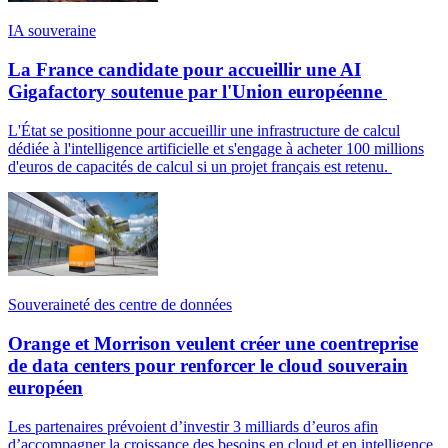
IA souveraine
La France candidate pour accueillir une AI
Gigafactory soutenue par l'Union européenne
L'État se positionne pour accueillir une infrastructure de calcul
dédiée à l'intelligence artificielle et s'engage à acheter 100 millions
d'euros de capacités de calcul si un projet français est retenu.
Souveraineté des centre de données
Orange et Morrison veulent créer une coentreprise
de data centers pour renforcer le cloud souverain
européen
Les partenaires prévoient d’investir 3 milliards d’euros afin
d’accompagner la croissance des besoins en cloud et en intelligence