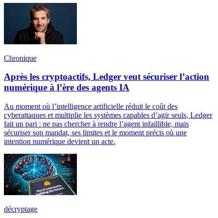
Chronique
Après les cryptoactifs, Ledger veut sécuriser l’action
numérique à l’ère des agents IA
Au moment où l’intelligence artificielle réduit le coût des
cyberattaques et multiplie les systèmes capables d’agir seuls, Ledger
fait un pari : ne pas chercher à rendre l’agent infaillible, mais
sécuriser son mandat, ses limites et le moment précis où une
intention numérique devient un acte.
décryptage