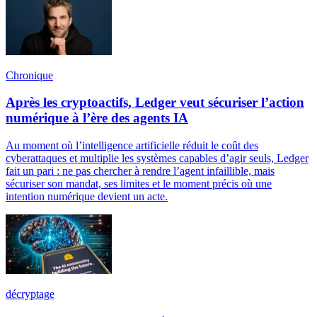
Chronique
Après les cryptoactifs, Ledger veut sécuriser l’action
numérique à l’ère des agents IA
Au moment où l’intelligence artificielle réduit le coût des
cyberattaques et multiplie les systèmes capables d’agir seuls, Ledger
fait un pari : ne pas chercher à rendre l’agent infaillible, mais
sécuriser son mandat, ses limites et le moment précis où une
intention numérique devient un acte.
décryptage