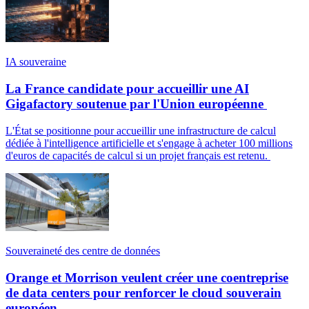
IA souveraine
La France candidate pour accueillir une AI
Gigafactory soutenue par l'Union européenne
L'État se positionne pour accueillir une infrastructure de calcul
dédiée à l'intelligence artificielle et s'engage à acheter 100 millions
d'euros de capacités de calcul si un projet français est retenu.
Souveraineté des centre de données
Orange et Morrison veulent créer une coentreprise
de data centers pour renforcer le cloud souverain
européen