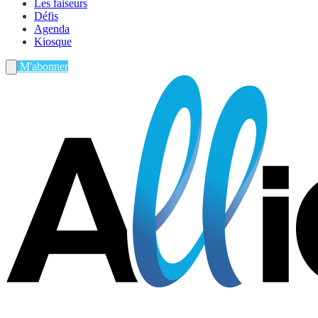
Les faiseurs
Défis
Agenda
Kiosque
M'abonner