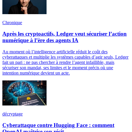
Chronique
Après les cryptoactifs, Ledger veut sécuriser l’action
numérique à l’ère des agents IA
Au moment où l’intelligence artificielle réduit le coût des
cyberattaques et multiplie les systèmes capables d’agir seuls, Ledger
fait un pari : ne pas chercher à rendre l’agent infaillible, mais
sécuriser son mandat, ses limites et le moment précis où une
intention numérique devient un acte.
décryptage
Cyberattaque contre Hugging Face : comment
OpenAI maîtrise son récit