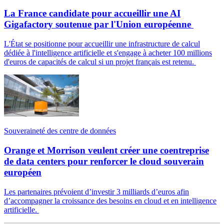
La France candidate pour accueillir une AI
Gigafactory soutenue par l'Union européenne
L'État se positionne pour accueillir une infrastructure de calcul
dédiée à l'intelligence artificielle et s'engage à acheter 100 millions
d'euros de capacités de calcul si un projet français est retenu.
Souveraineté des centre de données
Orange et Morrison veulent créer une coentreprise
de data centers pour renforcer le cloud souverain
européen
Les partenaires prévoient d’investir 3 milliards d’euros afin
d’accompagner la croissance des besoins en cloud et en intelligence
artificielle.