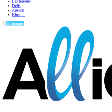
Les faiseurs
Défis
Agenda
Kiosque
M'abonner