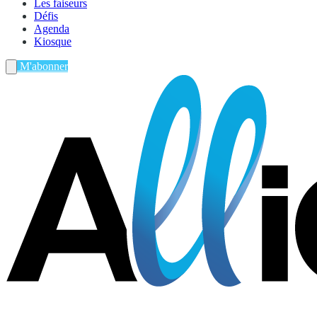
Les faiseurs
Défis
Agenda
Kiosque
M'abonner