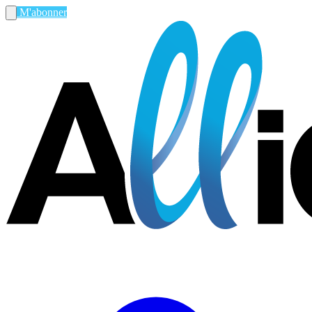
M'abonner