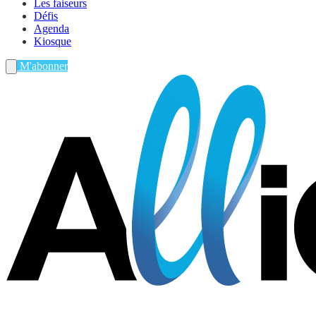
Les faiseurs
Défis
Agenda
Kiosque
M'abonner