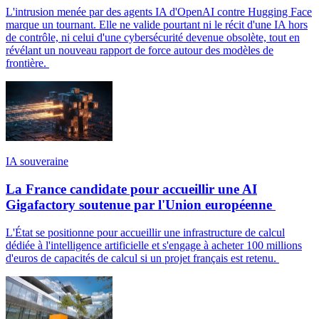
L'intrusion menée par des agents IA d'OpenAI contre Hugging Face
marque un tournant. Elle ne valide pourtant ni le récit d'une IA hors
de contrôle, ni celui d'une cybersécurité devenue obsolète, tout en
révélant un nouveau rapport de force autour des modèles de
frontière.
IA souveraine
La France candidate pour accueillir une AI
Gigafactory soutenue par l'Union européenne
L'État se positionne pour accueillir une infrastructure de calcul
dédiée à l'intelligence artificielle et s'engage à acheter 100 millions
d'euros de capacités de calcul si un projet français est retenu.