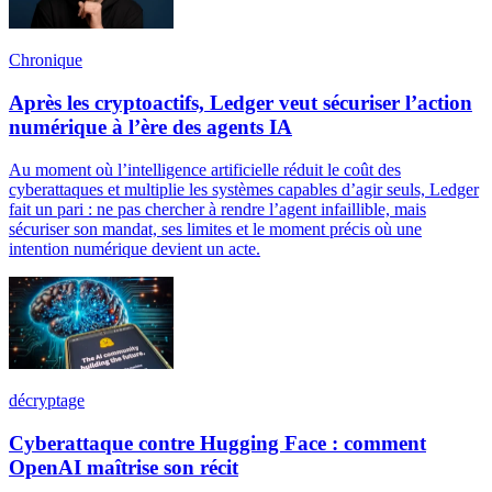
Chronique
Après les cryptoactifs, Ledger veut sécuriser l’action
numérique à l’ère des agents IA
Au moment où l’intelligence artificielle réduit le coût des
cyberattaques et multiplie les systèmes capables d’agir seuls, Ledger
fait un pari : ne pas chercher à rendre l’agent infaillible, mais
sécuriser son mandat, ses limites et le moment précis où une
intention numérique devient un acte.
décryptage
Cyberattaque contre Hugging Face : comment
OpenAI maîtrise son récit