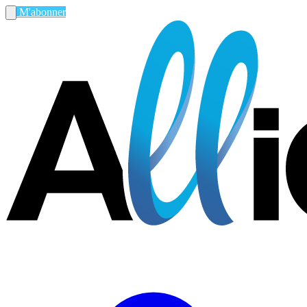
M'abonner