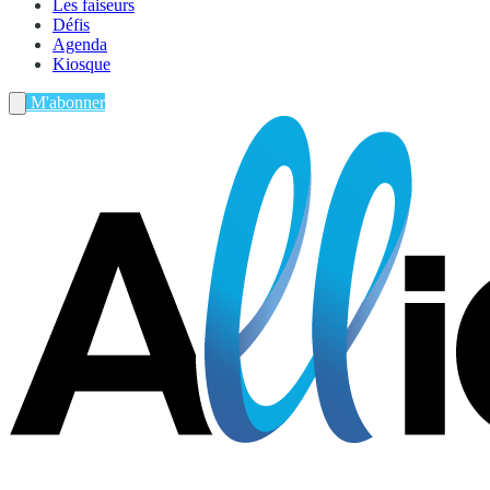
Les faiseurs
Défis
Agenda
Kiosque
M'abonner