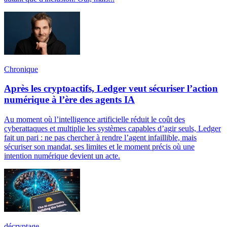
Chronique
Après les cryptoactifs, Ledger veut sécuriser l’action
numérique à l’ère des agents IA
Au moment où l’intelligence artificielle réduit le coût des
cyberattaques et multiplie les systèmes capables d’agir seuls, Ledger
fait un pari : ne pas chercher à rendre l’agent infaillible, mais
sécuriser son mandat, ses limites et le moment précis où une
intention numérique devient un acte.
décryptage