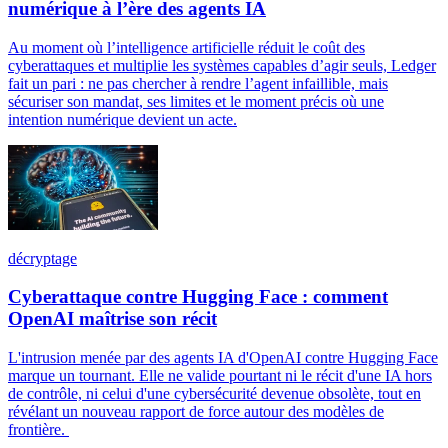
numérique à l’ère des agents IA
Au moment où l’intelligence artificielle réduit le coût des
cyberattaques et multiplie les systèmes capables d’agir seuls, Ledger
fait un pari : ne pas chercher à rendre l’agent infaillible, mais
sécuriser son mandat, ses limites et le moment précis où une
intention numérique devient un acte.
décryptage
Cyberattaque contre Hugging Face : comment
OpenAI maîtrise son récit
L'intrusion menée par des agents IA d'OpenAI contre Hugging Face
marque un tournant. Elle ne valide pourtant ni le récit d'une IA hors
de contrôle, ni celui d'une cybersécurité devenue obsolète, tout en
révélant un nouveau rapport de force autour des modèles de
frontière.