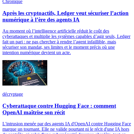
Chronique
Après les cryptoactifs, Ledger veut sécuriser l’action
numérique à l’ère des agents IA
Au moment où l’intelligence artificielle réduit le coût des
cyberattaques et multiplie les systèmes capables d’agir seuls, Ledger
fait un pari : ne pas chercher à rendre l’agent infaillible, mais
sécuriser son mandat, ses limites et le moment précis où une
intention numérique devient un acte.
décryptage
Cyberattaque contre Hugging Face : comment
OpenAI maîtrise son récit
L'intrusion menée par des agents IA d'OpenAI contre Hugging Face
marque un tournant. Elle ne valide pourtant ni le récit d'une IA hors