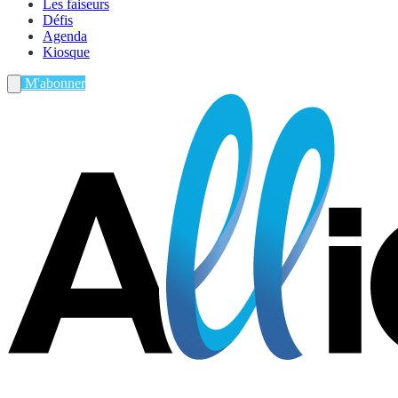
Les faiseurs
Défis
Agenda
Kiosque
M'abonner