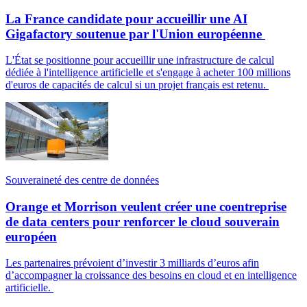
La France candidate pour accueillir une AI
Gigafactory soutenue par l'Union européenne
L'État se positionne pour accueillir une infrastructure de calcul
dédiée à l'intelligence artificielle et s'engage à acheter 100 millions
d'euros de capacités de calcul si un projet français est retenu.
Souveraineté des centre de données
Orange et Morrison veulent créer une coentreprise
de data centers pour renforcer le cloud souverain
européen
Les partenaires prévoient d’investir 3 milliards d’euros afin
d’accompagner la croissance des besoins en cloud et en intelligence
artificielle.