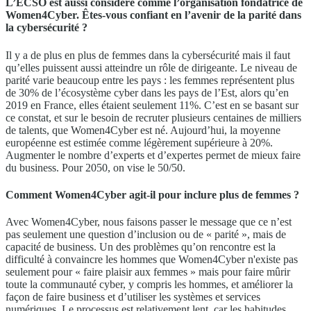
L’ECSO est aussi considéré comme l’organisation fondatrice de
Women4Cyber. Êtes-vous confiant en l’avenir de la parité dans
la cybersécurité ?
Il y a de plus en plus de femmes dans la cybersécurité mais il faut
qu’elles puissent aussi atteindre un rôle de dirigeante. Le niveau de
parité varie beaucoup entre les pays : les femmes représentent plus
de 30% de l’écosystème cyber dans les pays de l’Est, alors qu’en
2019 en France, elles étaient seulement 11%. C’est en se basant sur
ce constat, et sur le besoin de recruter plusieurs centaines de milliers
de talents, que Women4Cyber est né. Aujourd’hui, la moyenne
européenne est estimée comme légèrement supérieure à 20%.
Augmenter le nombre d’experts et d’expertes permet de mieux faire
du business. Pour 2050, on vise le 50/50.
Comment Women4Cyber agit-il pour inclure plus de femmes ?
Avec Women4Cyber, nous faisons passer le message que ce n’est
pas seulement une question d’inclusion ou de « parité », mais de
capacité de business. Un des problèmes qu’on rencontre est la
difficulté à convaincre les hommes que Women4Cyber n'existe pas
seulement pour « faire plaisir aux femmes » mais pour faire mûrir
toute la communauté cyber, y compris les hommes, et améliorer la
façon de faire business et d’utiliser les systèmes et services
numériques. Le processus est relativement lent, car les habitudes