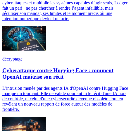
cyberattaques et multiplie les systèmes capables d’agir seuls, Ledger
fait un pari : ne pas chercher à rendre l’agent infaillible, mais
sécuriser son mandat, ses limites et le moment précis où une
intention numérique devient un acte.
décryptage
Cyberattaque contre Hugging Face : comment
OpenAI maîtrise son récit
L'intrusion menée par des agents IA d'OpenAI contre Hugging Face
marque un tournant. Elle ne valide pourtant ni le récit d'une IA hors
de contrôle, ni celui d'une cybersécurité devenue obsolète, tout en
révélant un nouveau rapport de force autour des modèles de
frontière.