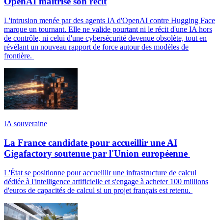
OpenAI maîtrise son récit
L'intrusion menée par des agents IA d'OpenAI contre Hugging Face
marque un tournant. Elle ne valide pourtant ni le récit d'une IA hors
de contrôle, ni celui d'une cybersécurité devenue obsolète, tout en
révélant un nouveau rapport de force autour des modèles de
frontière.
IA souveraine
La France candidate pour accueillir une AI
Gigafactory soutenue par l'Union européenne
L'État se positionne pour accueillir une infrastructure de calcul
dédiée à l'intelligence artificielle et s'engage à acheter 100 millions
d'euros de capacités de calcul si un projet français est retenu.