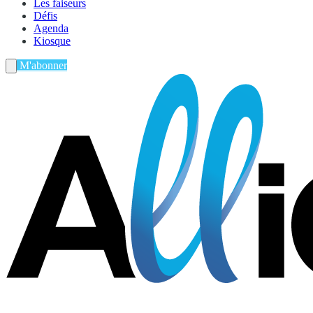
Les faiseurs
Défis
Agenda
Kiosque
M'abonner