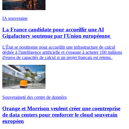
IA souveraine
La France candidate pour accueillir une AI
Gigafactory soutenue par l'Union européenne
L'État se positionne pour accueillir une infrastructure de calcul
dédiée à l'intelligence artificielle et s'engage à acheter 100 millions
d'euros de capacités de calcul si un projet français est retenu.
Souveraineté des centre de données
Orange et Morrison veulent créer une coentreprise
de data centers pour renforcer le cloud souverain
européen