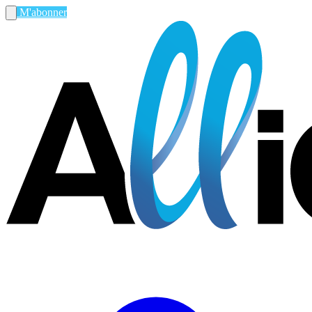
M'abonner