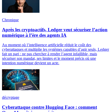
Chronique
Après les cryptoactifs, Ledger veut sécuriser l’action
numérique à l’ère des agents IA
Au moment où l’intelligence artificielle réduit le coût des
cyberattaques et multiplie les systèmes capables d’agir seuls, Ledger
fait un pari : ne pas chercher à rendre l’agent infaillible, mais
sécuriser son mandat, ses limites et le moment précis où une
intention numérique devient un acte.
décryptage
Cyberattaque contre Hugging Face : comment