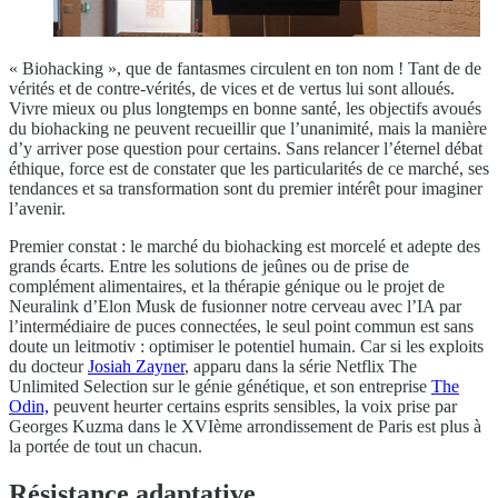
« Biohacking », que de fantasmes circulent en ton nom ! Tant de de
vérités et de contre-vérités, de vices et de vertus lui sont alloués.
Vivre mieux ou plus longtemps en bonne santé, les objectifs avoués
du biohacking ne peuvent recueillir que l’unanimité, mais la manière
d’y arriver pose question pour certains. Sans relancer l’éternel débat
éthique, force est de constater que les particularités de ce marché, ses
tendances et sa transformation sont du premier intérêt pour imaginer
l’avenir.
Premier constat : le marché du biohacking est morcelé et adepte des
grands écarts. Entre les solutions de jeûnes ou de prise de
complément alimentaires, et la thérapie génique ou le projet de
Neuralink d’Elon Musk de fusionner notre cerveau avec l’IA par
l’intermédiaire de puces connectées, le seul point commun est sans
doute un leitmotiv : optimiser le potentiel humain. Car si les exploits
du docteur
Josiah Zayner
, apparu dans la série Netflix The
Unlimited Selection sur le génie génétique, et son entreprise
The
Odin,
peuvent heurter certains esprits sensibles, la voix prise par
Georges Kuzma dans le XVIème arrondissement de Paris est plus à
la portée de tout un chacun.
Résistance adaptative