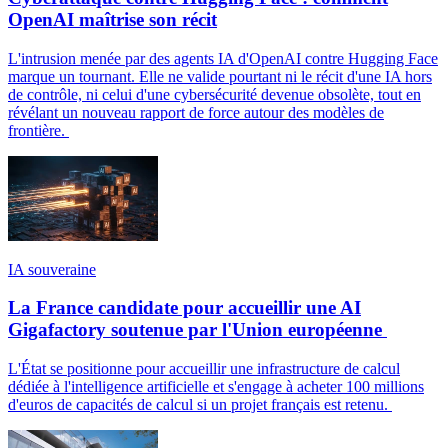
OpenAI maîtrise son récit
L'intrusion menée par des agents IA d'OpenAI contre Hugging Face
marque un tournant. Elle ne valide pourtant ni le récit d'une IA hors
de contrôle, ni celui d'une cybersécurité devenue obsolète, tout en
révélant un nouveau rapport de force autour des modèles de
frontière.
IA souveraine
La France candidate pour accueillir une AI
Gigafactory soutenue par l'Union européenne
L'État se positionne pour accueillir une infrastructure de calcul
dédiée à l'intelligence artificielle et s'engage à acheter 100 millions
d'euros de capacités de calcul si un projet français est retenu.