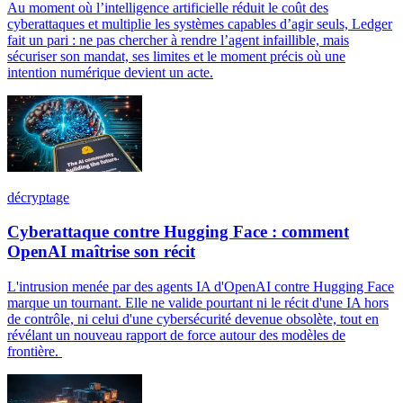
Au moment où l’intelligence artificielle réduit le coût des
cyberattaques et multiplie les systèmes capables d’agir seuls, Ledger
fait un pari : ne pas chercher à rendre l’agent infaillible, mais
sécuriser son mandat, ses limites et le moment précis où une
intention numérique devient un acte.
décryptage
Cyberattaque contre Hugging Face : comment
OpenAI maîtrise son récit
L'intrusion menée par des agents IA d'OpenAI contre Hugging Face
marque un tournant. Elle ne valide pourtant ni le récit d'une IA hors
de contrôle, ni celui d'une cybersécurité devenue obsolète, tout en
révélant un nouveau rapport de force autour des modèles de
frontière.