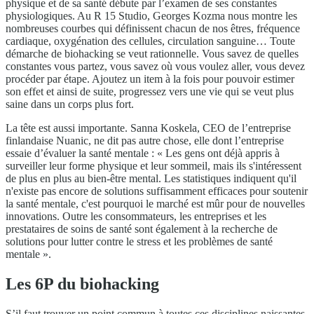
physique et de sa santé débute par l’examen de ses constantes
physiologiques. Au R 15 Studio, Georges Kozma nous montre les
nombreuses courbes qui définissent chacun de nos êtres, fréquence
cardiaque, oxygénation des cellules, circulation sanguine… Toute
démarche de biohacking se veut rationnelle. Vous savez de quelles
constantes vous partez, vous savez où vous voulez aller, vous devez
procéder par étape. Ajoutez un item à la fois pour pouvoir estimer
son effet et ainsi de suite, progressez vers une vie qui se veut plus
saine dans un corps plus fort.
La tête est aussi importante. Sanna Koskela, CEO de l’entreprise
finlandaise Nuanic, ne dit pas autre chose, elle dont l’entreprise
essaie d’évaluer la santé mentale : « Les gens ont déjà appris à
surveiller leur forme physique et leur sommeil, mais ils s'intéressent
de plus en plus au bien-être mental. Les statistiques indiquent qu'il
n'existe pas encore de solutions suffisamment efficaces pour soutenir
la santé mentale, c'est pourquoi le marché est mûr pour de nouvelles
innovations. Outre les consommateurs, les entreprises et les
prestataires de soins de santé sont également à la recherche de
solutions pour lutter contre le stress et les problèmes de santé
mentale ».
Les 6P du biohacking
S’il faut trouver un point commun à toutes ces disciplines naissantes,