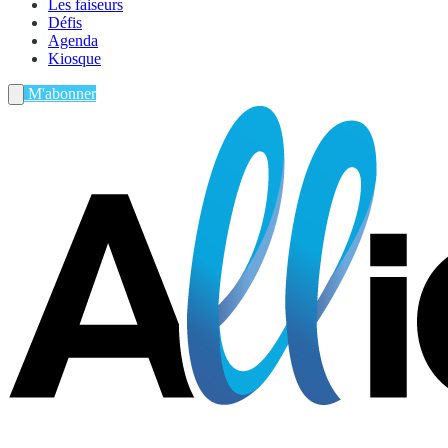
Les faiseurs
Défis
Agenda
Kiosque
M'abonner