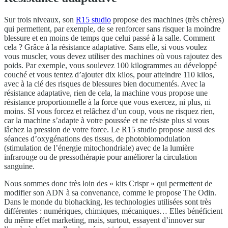
Sur trois niveaux, son
R15 studio
propose des machines (très chères)
qui permettent, par exemple, de se renforcer sans risquer la moindre
blessure et en moins de temps que celui passé à la salle. Comment
cela ? Grâce à la résistance adaptative. Sans elle, si vous voulez
vous muscler, vous devez utiliser des machines où vous rajoutez des
poids. Par exemple, vous soulevez 100 kilogrammes au développé
couché et vous tentez d’ajouter dix kilos, pour atteindre 110 kilos,
avec à la clé des risques de blessures bien documentés. Avec la
résistance adaptative, rien de cela, la machine vous propose une
résistance proportionnelle à la force que vous exercez, ni plus, ni
moins. SI vous forcez et relâchez d’un coup, vous ne risquez rien,
car la machine s’adapte à votre poussée et ne résiste plus si vous
lâchez la pression de votre force. Le R15 studio propose aussi des
séances d’oxygénations des tissus, de photobiomodulation
(stimulation de l’énergie mitochondriale) avec de la lumière
infrarouge ou de pressothérapie pour améliorer la circulation
sanguine.
Nous sommes donc très loin des « kits Crispr » qui permettent de
modifier son ADN à sa convenance, comme le propose The Odin.
Dans le monde du biohacking, les technologies utilisées sont très
différentes : numériques, chimiques, mécaniques… Elles bénéficient
du même effet marketing, mais, surtout, essayent d’innover sur