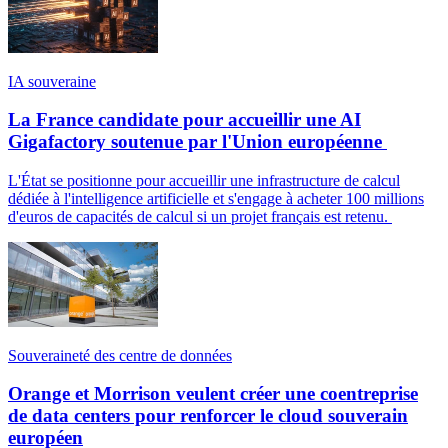
IA souveraine
La France candidate pour accueillir une AI
Gigafactory soutenue par l'Union européenne
L'État se positionne pour accueillir une infrastructure de calcul
dédiée à l'intelligence artificielle et s'engage à acheter 100 millions
d'euros de capacités de calcul si un projet français est retenu.
Souveraineté des centre de données
Orange et Morrison veulent créer une coentreprise
de data centers pour renforcer le cloud souverain
européen