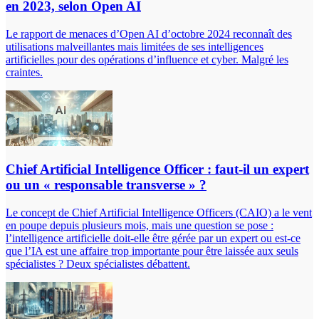
en 2023, selon Open AI
Le rapport de menaces d’Open AI d’octobre 2024 reconnaît des
utilisations malveillantes mais limitées de ses intelligences
artificielles pour des opérations d’influence et cyber. Malgré les
craintes.
Chief Artificial Intelligence Officer : faut-il un expert
ou un « responsable transverse » ?
Le concept de Chief Artificial Intelligence Officers (CAIO) a le vent
en poupe depuis plusieurs mois, mais une question se pose :
l’intelligence artificielle doit-elle être gérée par un expert ou est-ce
que l’IA est une affaire trop importante pour être laissée aux seuls
spécialistes ? Deux spécialistes débattent.