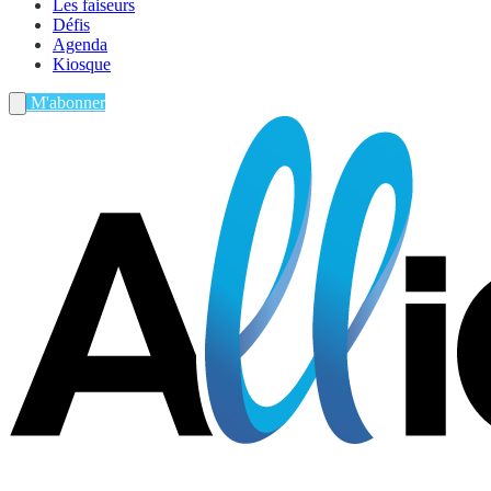
Les faiseurs
Défis
Agenda
Kiosque
M'abonner