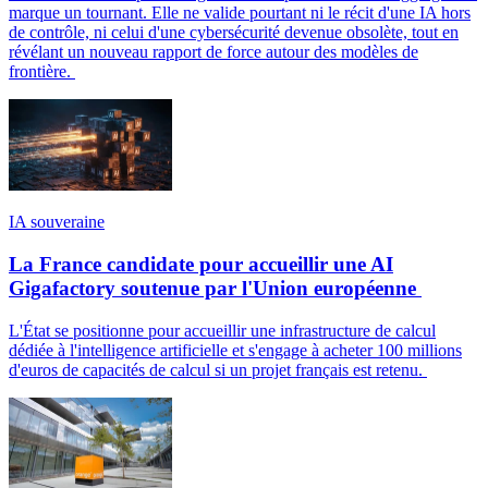
marque un tournant. Elle ne valide pourtant ni le récit d'une IA hors
de contrôle, ni celui d'une cybersécurité devenue obsolète, tout en
révélant un nouveau rapport de force autour des modèles de
frontière.
IA souveraine
La France candidate pour accueillir une AI
Gigafactory soutenue par l'Union européenne
L'État se positionne pour accueillir une infrastructure de calcul
dédiée à l'intelligence artificielle et s'engage à acheter 100 millions
d'euros de capacités de calcul si un projet français est retenu.