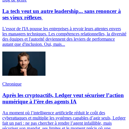
La tech veut un autre leadership... sans renoncer à
ses vieux réflexes
L'essor de l'IA pousse les entreprises à revoir leurs attentes envers
les managers techniques. Les compétences relationnelles, la diversité
des équipes et l'autorité deviennent des leviers de performance
autant que d'inclusion. Oui, mais...
Chronique
Après les cryptoactifs, Ledger veut sécuriser l’action
numérique à l’ère des agents IA
Au moment où l’intelligence artificielle réduit le coût des
cyberattaques et multiplie les systèmes capables d’agir seuls, Ledger
fait un pari : ne pas chercher à rendre l’agent infaillible, mais
sécuriser son mandat, ses limites et le moment précis où une