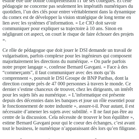
estime être une bonne compréhension IT de ses collègues. Et cette
pédagogie ne concerne pas seulement les impératifs numériques du
quotidien, l’un des clés pour entrer véritablement dans la dynamique
du comex est de développer la vision stratégique de long terme en
lien avec les systèmes d’information. « Le CIO doit savoir
communiquer pour expliquer sa trajectoire à 10 ans. Sinon en
négligeant cet aspect, on court le risque de faire échouer des projets
».
Ce rôle de pédagogue que doit jouer le DSI demande un travail de
vulgarisation, parfois complexe pour les ingénieurs qui composent
majoritairement les directions du numérique. « On parle parfois
notre propre langage », confesse Bernard Gavgani. « Face à des
“commerçants”, il faut communiquer avec des mots qu’ils
comprennent », poursuit le DSI Groupe de BNP Paribas, dont la
direction compte près de 47 000 personnes à travers le monde. Ce
dernier s’estime chanceux de trouver, chez les dirigeants, un intérêt
pour les sujets liés au numérique. « L’informatique est présente
depuis des décennies dans les banques et joue un rôle essentiel pour
le fonctionnement de notre industrie », assure-t-il. Pour autant, il est
nécessaire d’amener les sujets avec subtilité. « Il ne faut pas être au
centre de la discussion. Cela nécessite de trouver le bon équilibre »,
estime Bernard Gavgani pour qui le coeur des échanges, c’est avant
tout le business, le numérique n’apparaissant dès lors qu’en filigrane.