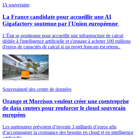
IA souveraine
La France candidate pour accueillir une AI
Gigafactory soutenue par l'Union européenne
L'État se positionne pour accueillir une infrastructure de calcul
dédiée à l'intelligence artificielle et s'engage à acheter 100 millions
d'euros de capacités de calcul si un projet français est retenu.
Souveraineté des centre de données
Orange et Morrison veulent créer une coentreprise
de data centers pour renforcer le cloud souverain
européen
Les partenaires prévoient d’investir 3 milliards d’euros afin
d’accompagner la croissance des besoins en cloud et en intelligence
artificielle.