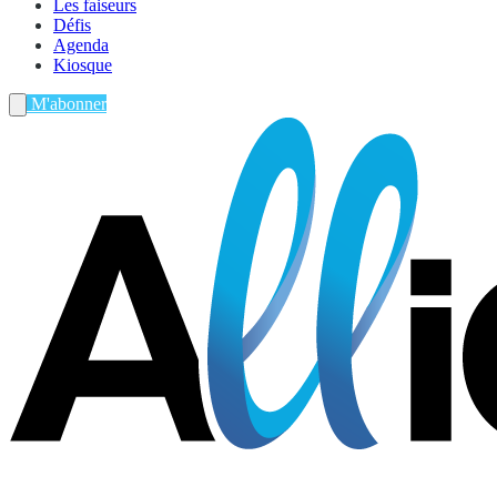
Les faiseurs
Défis
Agenda
Kiosque
M'abonner