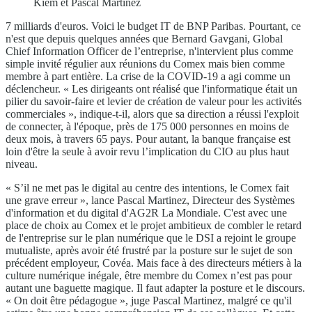
Kiem et Pascal Martinez
7 milliards d'euros. Voici le budget IT de BNP Paribas. Pourtant, ce
n'est que depuis quelques années que Bernard Gavgani, Global
Chief Information Officer de l’entreprise, n'intervient plus comme
simple invité régulier aux réunions du Comex mais bien comme
membre à part entière. La crise de la COVID-19 a agi comme un
déclencheur. « Les dirigeants ont réalisé que l'informatique était un
pilier du savoir-faire et levier de création de valeur pour les activités
commerciales », indique-t-il, alors que sa direction a réussi l'exploit
de connecter, à l'époque, près de 175 000 personnes en moins de
deux mois, à travers 65 pays. Pour autant, la banque française est
loin d'être la seule à avoir revu l’implication du CIO au plus haut
niveau.
« S’il ne met pas le digital au centre des intentions, le Comex fait
une grave erreur », lance Pascal Martinez, Directeur des Systèmes
d'information et du digital d'AG2R La Mondiale. C'est avec une
place de choix au Comex et le projet ambitieux de combler le retard
de l'entreprise sur le plan numérique que le DSI a rejoint le groupe
mutualiste, après avoir été frustré par la posture sur le sujet de son
précédent employeur, Covéa. Mais face à des directeurs métiers à la
culture numérique inégale, être membre du Comex n’est pas pour
autant une baguette magique. Il faut adapter la posture et le discours.
« On doit être pédagogue », juge Pascal Martinez, malgré ce qu'il