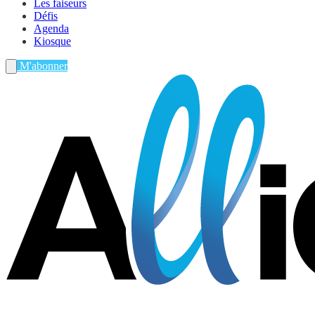
Les faiseurs
Défis
Agenda
Kiosque
M'abonner