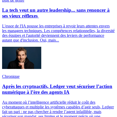
Bug de genre
La tech veut un autre leadership... sans renoncer à
ses vieux réflexes
L'essor de l'IA pousse les entreprises à revoir leurs attentes envers
les managers techniques. Les compétences relationnelles, la diversité
des équipes et l'autorité deviennent des leviers de performance
autant que d'inclusion. Oui, mais...
Chronique
Après les cryptoactifs, Ledger veut sécuriser l’action
numérique à l’ère des agents IA
Au moment où l’intelligence artificielle réduit le coût des
cyberattaques et multiplie les systèmes capables d’agir seuls, Ledger
fait un pari : ne pas chercher à rendre l’agent infaillible, mais
sécuriser son mandat, ses limites et le moment précis où une