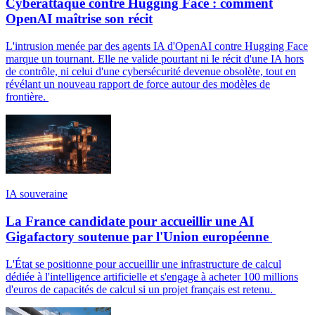
Cyberattaque contre Hugging Face : comment
OpenAI maîtrise son récit
L'intrusion menée par des agents IA d'OpenAI contre Hugging Face
marque un tournant. Elle ne valide pourtant ni le récit d'une IA hors
de contrôle, ni celui d'une cybersécurité devenue obsolète, tout en
révélant un nouveau rapport de force autour des modèles de
frontière.
IA souveraine
La France candidate pour accueillir une AI
Gigafactory soutenue par l'Union européenne
L'État se positionne pour accueillir une infrastructure de calcul
dédiée à l'intelligence artificielle et s'engage à acheter 100 millions
d'euros de capacités de calcul si un projet français est retenu.