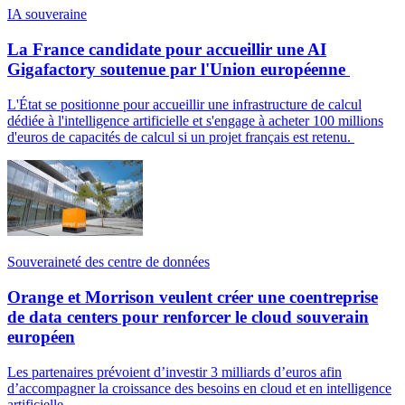
IA souveraine
La France candidate pour accueillir une AI
Gigafactory soutenue par l'Union européenne
L'État se positionne pour accueillir une infrastructure de calcul
dédiée à l'intelligence artificielle et s'engage à acheter 100 millions
d'euros de capacités de calcul si un projet français est retenu.
Souveraineté des centre de données
Orange et Morrison veulent créer une coentreprise
de data centers pour renforcer le cloud souverain
européen
Les partenaires prévoient d’investir 3 milliards d’euros afin
d’accompagner la croissance des besoins en cloud et en intelligence
artificielle.