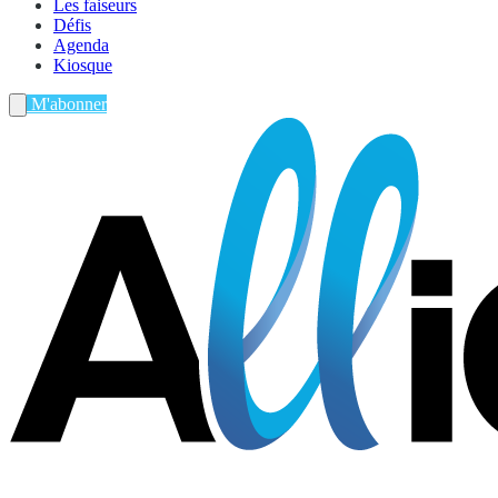
Les faiseurs
Défis
Agenda
Kiosque
M'abonner