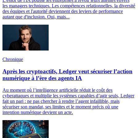
L'essor de l'IA pousse les entreprises à revoir leurs attentes envers
les managers techniques. Les compétences relationnelles, la diversité
des équipes et l'autorité deviennent des leviers de performance
autant que d'inclusion. Oui, mais...
Chronique
Après les cryptoactifs, Ledger veut sécuriser l’action
numérique à l’ère des agents IA
Au moment où l’intelligence artificielle réduit le coût des
cyberattaques et multiplie les systèmes capables d’agir seuls, Ledger
fait un pari : ne pas chercher à rendre l’agent infaillible, mais
sécuriser son mandat, ses limites et le moment précis où une
intention numérique devient un acte.