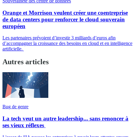
Souveraineté des centre de données
Orange et Morrison veulent créer une coentreprise
de data centers pour renforcer le cloud souverain
européen
Les partenaires prévoient d’investir 3 milliards d’euros afin
d’accompagner la croissance des besoins en cloud et en intelligence
artificielle.
Autres articles
Bug de genre
La tech veut un autre leadership... sans renoncer à
ses vieux réflexes