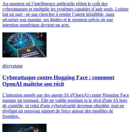
Au moment où l’intelligence artificielle réduit le coût des
cyberattaques et multiplie les systèmes capables d’agir seuls, Ledger
fait un pari : ne pas chercher à rendre l’agent infaillible, mais
sécuriser son mandat, ses limites et le moment précis où une
intention numérique devient un acte.
décryptage
Cyberattaque contre Hugging Face : comment
OpenAI maîtrise son récit
L'intrusion menée par des agents IA d'OpenAI contre Hugging Face
marque un tournant. Elle ne valide pourtant ni le récit d'une IA hors
de contrôle, ni celui d'une cybersécurité devenue obsolète, tout en
révélant un nouveau rapport de force autour des modèles de
frontière.