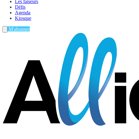
Les faiseurs
Défis
Agenda
Kiosque
M'abonner