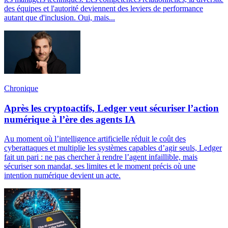
des équipes et l'autorité deviennent des leviers de performance
autant que d'inclusion. Oui, mais...
Chronique
Après les cryptoactifs, Ledger veut sécuriser l’action
numérique à l’ère des agents IA
Au moment où l’intelligence artificielle réduit le coût des
cyberattaques et multiplie les systèmes capables d’agir seuls, Ledger
fait un pari : ne pas chercher à rendre l’agent infaillible, mais
sécuriser son mandat, ses limites et le moment précis où une
intention numérique devient un acte.