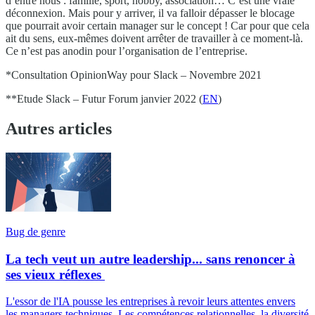
d’entre nous : famille, sport, hobby, association… C’est une vraie
déconnexion. Mais pour y arriver, il va falloir dépasser le blocage
que pourrait avoir certain manager sur le concept ! Car pour que cela
ait du sens, eux-mêmes doivent arrêter de travailler à ce moment-là.
Ce n’est pas anodin pour l’organisation de l’entreprise.
*Consultation OpinionWay pour Slack – Novembre 2021
**Etude Slack – Futur Forum janvier 2022 (
EN
)
Autres articles
Bug de genre
La tech veut un autre leadership... sans renoncer à
ses vieux réflexes
L'essor de l'IA pousse les entreprises à revoir leurs attentes envers
les managers techniques. Les compétences relationnelles, la diversité