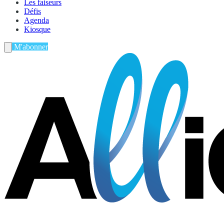
Les faiseurs
Défis
Agenda
Kiosque
M'abonner