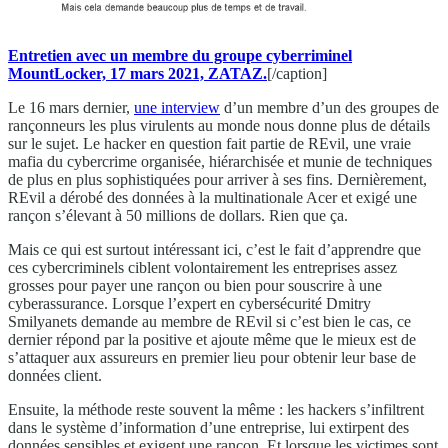
Entretien avec un membre du groupe cyberriminel
MountLocker, 17 mars 2021, ZATAZ.
[/caption]
Le 16 mars dernier,
une interview
d’un membre d’un des groupes de
rançonneurs les plus virulents au monde nous donne plus de détails
sur le sujet. Le hacker en question fait partie de REvil, une vraie
mafia du cybercrime organisée, hiérarchisée et munie de techniques
de plus en plus sophistiquées pour arriver à ses fins. Dernièrement,
REvil a dérobé des données à la multinationale Acer et exigé une
rançon s’élevant à 50 millions de dollars. Rien que ça.
Mais ce qui est surtout intéressant ici, c’est le fait d’apprendre que
ces cybercriminels ciblent volontairement les entreprises assez
grosses pour payer une rançon ou bien pour souscrire à une
cyberassurance. Lorsque l’expert en cybersécurité Dmitry
Smilyanets demande au membre de REvil si c’est bien le cas, ce
dernier répond par la positive et ajoute même que le mieux est de
s’attaquer aux assureurs en premier lieu pour obtenir leur base de
données client.
Ensuite, la méthode reste souvent la même : les hackers s’infiltrent
dans le système d’information d’une entreprise, lui extirpent des
données sensibles et exigent une rançon. Et lorsque les victimes sont