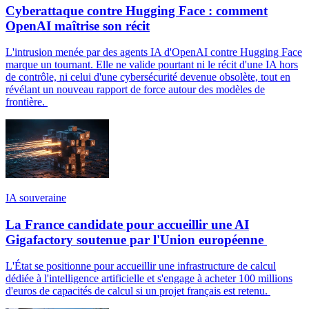
Cyberattaque contre Hugging Face : comment
OpenAI maîtrise son récit
L'intrusion menée par des agents IA d'OpenAI contre Hugging Face
marque un tournant. Elle ne valide pourtant ni le récit d'une IA hors
de contrôle, ni celui d'une cybersécurité devenue obsolète, tout en
révélant un nouveau rapport de force autour des modèles de
frontière.
IA souveraine
La France candidate pour accueillir une AI
Gigafactory soutenue par l'Union européenne
L'État se positionne pour accueillir une infrastructure de calcul
dédiée à l'intelligence artificielle et s'engage à acheter 100 millions
d'euros de capacités de calcul si un projet français est retenu.