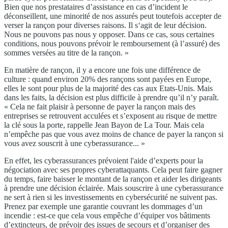
Bien que nos prestataires d’assistance en cas d’incident le
déconseillent, une minorité de nos assurés peut toutefois accepter de
verser la rançon pour diverses raisons. Il s‘agit de leur décision.
Nous ne pouvons pas nous y opposer. Dans ce cas, sous certaines
conditions, nous pouvons prévoir le remboursement (à l’assuré) des
sommes versées au titre de la rançon. »
En matière de rançon, il y a encore une fois une différence de
culture : quand environ 20% des rançons sont payées en Europe,
elles le sont pour plus de la majorité des cas aux Etats-Unis. Mais
dans les faits, la décision est plus difficile à prendre qu’il n’y paraît.
« Cela ne fait plaisir à personne de payer la rançon mais des
entreprises se retrouvent acculées et s’exposent au risque de mettre
la clé sous la porte, rappelle Jean Bayon de La Tour. Mais cela
n’empêche pas que vous avez moins de chance de payer la rançon si
vous avez souscrit à une cyberassurance... »
En effet, les cyberassurances prévoient l'aide d’experts pour la
négociation avec ses propres cyberattaquants. Cela peut faire gagner
du temps, faire baisser le montant de la rançon et aider les dirigeants
à prendre une décision éclairée. Mais souscrire à une cyberassurance
ne sert à rien si les investissements en cybersécurité ne suivent pas.
Prenez par exemple une garantie couvrant les dommages d’un
incendie : est-ce que cela vous empêche d’équiper vos bâtiments
d’extincteurs, de prévoir des issues de secours et d’organiser des