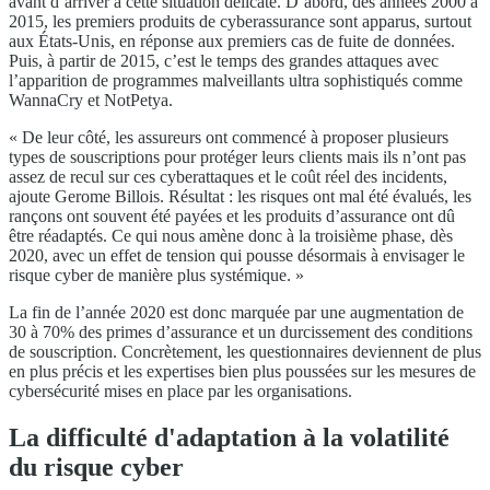
avant d’arriver à cette situation délicate. D’abord, des années 2000 à
2015, les premiers produits de cyberassurance sont apparus, surtout
aux États-Unis, en réponse aux premiers cas de fuite de données.
Puis, à partir de 2015, c’est le temps des grandes attaques avec
l’apparition de programmes malveillants ultra sophistiqués comme
WannaCry et NotPetya.
« De leur côté, les assureurs ont commencé à proposer plusieurs
types de souscriptions pour protéger leurs clients mais ils n’ont pas
assez de recul sur ces cyberattaques et le coût réel des incidents,
ajoute Gerome Billois. Résultat : les risques ont mal été évalués, les
rançons ont souvent été payées et les produits d’assurance ont dû
être réadaptés. Ce qui nous amène donc à la troisième phase, dès
2020, avec un effet de tension qui pousse désormais à envisager le
risque cyber de manière plus systémique. »
La fin de l’année 2020 est donc marquée par une augmentation de
30 à 70% des primes d’assurance et un durcissement des conditions
de souscription. Concrètement, les questionnaires deviennent de plus
en plus précis et les expertises bien plus poussées sur les mesures de
cybersécurité mises en place par les organisations.
La difficulté d'adaptation à la volatilité
du risque cyber