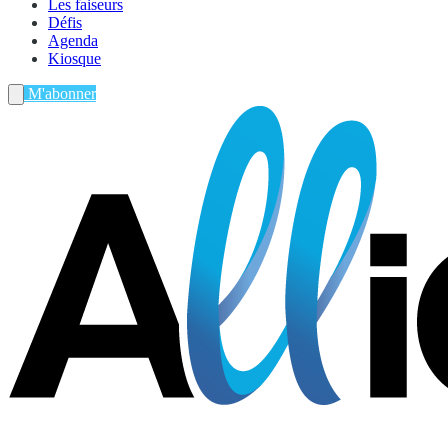
Les faiseurs
Défis
Agenda
Kiosque
M'abonner