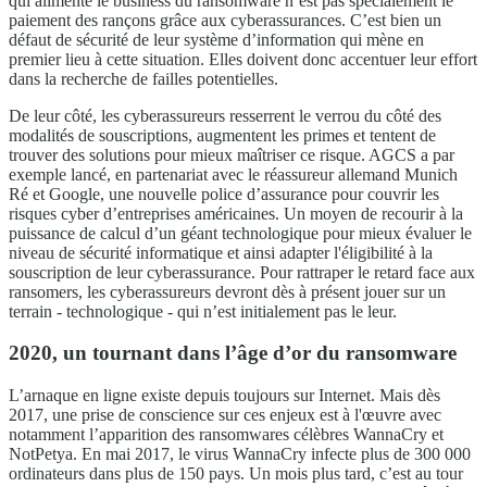
qui alimente le business du ransomware n’est pas spécialement le
paiement des rançons grâce aux cyberassurances. C’est bien un
défaut de sécurité de leur système d’information qui mène en
premier lieu à cette situation. Elles doivent donc accentuer leur effort
dans la recherche de failles potentielles.
De leur côté, les cyberassureurs resserrent le verrou du côté des
modalités de souscriptions, augmentent les primes et tentent de
trouver des solutions pour mieux maîtriser ce risque. AGCS a par
exemple lancé, en partenariat avec le réassureur allemand Munich
Ré et Google, une nouvelle police d’assurance pour couvrir les
risques cyber d’entreprises américaines. Un moyen de recourir à la
puissance de calcul d’un géant technologique pour mieux évaluer le
niveau de sécurité informatique et ainsi adapter l'éligibilité à la
souscription de leur cyberassurance. Pour rattraper le retard face aux
ransomers, les cyberassureurs devront dès à présent jouer sur un
terrain - technologique - qui n’est initialement pas le leur.
2020, un tournant dans l’âge d’or du ransomware
L’arnaque en ligne existe depuis toujours sur Internet. Mais dès
2017, une prise de conscience sur ces enjeux est à l'œuvre avec
notamment l’apparition des ransomwares célèbres WannaCry et
NotPetya. En mai 2017, le virus WannaCry infecte plus de 300 000
ordinateurs dans plus de 150 pays. Un mois plus tard, c’est au tour