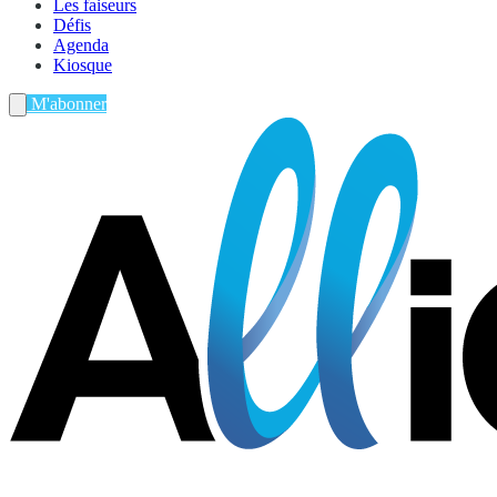
Les faiseurs
Défis
Agenda
Kiosque
M'abonner