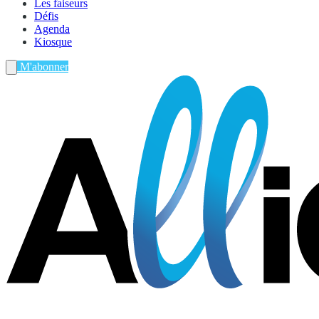
Les faiseurs
Défis
Agenda
Kiosque
M'abonner