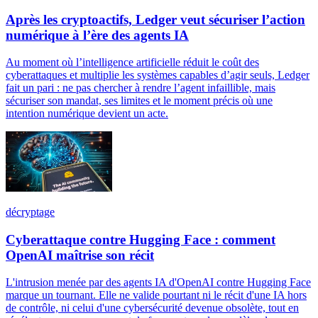
Après les cryptoactifs, Ledger veut sécuriser l’action
numérique à l’ère des agents IA
Au moment où l’intelligence artificielle réduit le coût des
cyberattaques et multiplie les systèmes capables d’agir seuls, Ledger
fait un pari : ne pas chercher à rendre l’agent infaillible, mais
sécuriser son mandat, ses limites et le moment précis où une
intention numérique devient un acte.
décryptage
Cyberattaque contre Hugging Face : comment
OpenAI maîtrise son récit
L'intrusion menée par des agents IA d'OpenAI contre Hugging Face
marque un tournant. Elle ne valide pourtant ni le récit d'une IA hors
de contrôle, ni celui d'une cybersécurité devenue obsolète, tout en