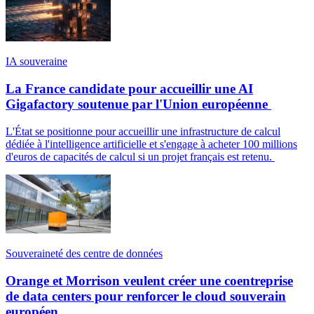
IA souveraine
La France candidate pour accueillir une AI
Gigafactory soutenue par l'Union européenne
L'État se positionne pour accueillir une infrastructure de calcul
dédiée à l'intelligence artificielle et s'engage à acheter 100 millions
d'euros de capacités de calcul si un projet français est retenu.
Souveraineté des centre de données
Orange et Morrison veulent créer une coentreprise
de data centers pour renforcer le cloud souverain
européen