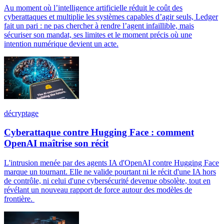
Au moment où l’intelligence artificielle réduit le coût des
cyberattaques et multiplie les systèmes capables d’agir seuls, Ledger
fait un pari : ne pas chercher à rendre l’agent infaillible, mais
sécuriser son mandat, ses limites et le moment précis où une
intention numérique devient un acte.
décryptage
Cyberattaque contre Hugging Face : comment
OpenAI maîtrise son récit
L'intrusion menée par des agents IA d'OpenAI contre Hugging Face
marque un tournant. Elle ne valide pourtant ni le récit d'une IA hors
de contrôle, ni celui d'une cybersécurité devenue obsolète, tout en
révélant un nouveau rapport de force autour des modèles de
frontière.