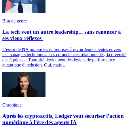
Bug de genre
La tech veut un autre leadership... sans renoncer à
ses vieux réflexes
L'essor de l'IA pousse les entreprises à revoir leurs attentes envers
les managers techniques. Les compétences relationnelles, la diversité
des équipes et l'autorité deviennent des leviers de performance
autant que d'inclusion. Oui, mais...
Chronique
Après les cryptoactifs, Ledger veut sécuriser l’action
numérique à l’ère des agents IA