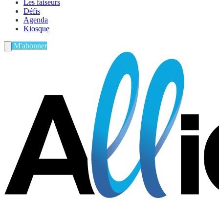
Les faiseurs
Défis
Agenda
Kiosque
M'abonner