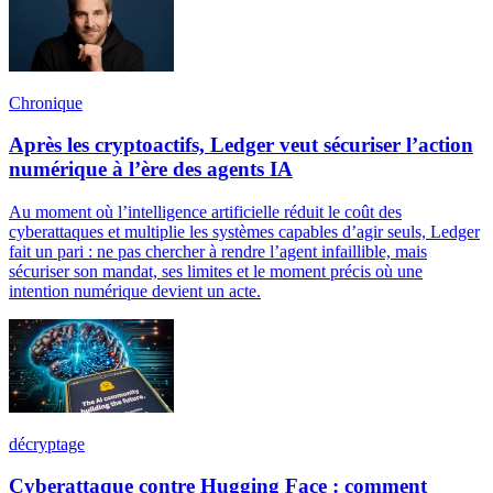
Chronique
Après les cryptoactifs, Ledger veut sécuriser l’action
numérique à l’ère des agents IA
Au moment où l’intelligence artificielle réduit le coût des
cyberattaques et multiplie les systèmes capables d’agir seuls, Ledger
fait un pari : ne pas chercher à rendre l’agent infaillible, mais
sécuriser son mandat, ses limites et le moment précis où une
intention numérique devient un acte.
décryptage
Cyberattaque contre Hugging Face : comment