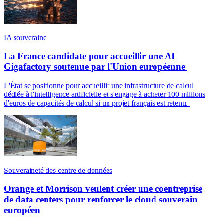
IA souveraine
La France candidate pour accueillir une AI
Gigafactory soutenue par l'Union européenne
L'État se positionne pour accueillir une infrastructure de calcul
dédiée à l'intelligence artificielle et s'engage à acheter 100 millions
d'euros de capacités de calcul si un projet français est retenu.
Souveraineté des centre de données
Orange et Morrison veulent créer une coentreprise
de data centers pour renforcer le cloud souverain
européen