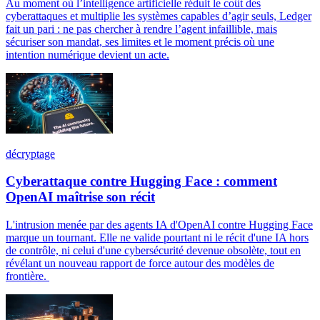
Au moment où l’intelligence artificielle réduit le coût des
cyberattaques et multiplie les systèmes capables d’agir seuls, Ledger
fait un pari : ne pas chercher à rendre l’agent infaillible, mais
sécuriser son mandat, ses limites et le moment précis où une
intention numérique devient un acte.
décryptage
Cyberattaque contre Hugging Face : comment
OpenAI maîtrise son récit
L'intrusion menée par des agents IA d'OpenAI contre Hugging Face
marque un tournant. Elle ne valide pourtant ni le récit d'une IA hors
de contrôle, ni celui d'une cybersécurité devenue obsolète, tout en
révélant un nouveau rapport de force autour des modèles de
frontière.