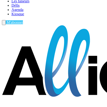
Les faiseurs
Défis
Agenda
Kiosque
M'abonner