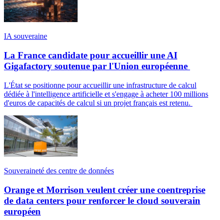
IA souveraine
La France candidate pour accueillir une AI
Gigafactory soutenue par l'Union européenne
L'État se positionne pour accueillir une infrastructure de calcul
dédiée à l'intelligence artificielle et s'engage à acheter 100 millions
d'euros de capacités de calcul si un projet français est retenu.
Souveraineté des centre de données
Orange et Morrison veulent créer une coentreprise
de data centers pour renforcer le cloud souverain
européen