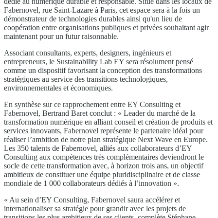
dédié au numérique durable et responsable. Situé dans les locaux de
Fabernovel, rue Saint-Lazare à Paris, cet espace sera à la fois un
démonstrateur de technologies durables ainsi qu'un lieu de
coopération entre organisations publiques et privées souhaitant agir
maintenant pour un futur raisonnable.
Associant consultants, experts, designers, ingénieurs et
entrepreneurs, le Sustainability Lab EY sera résolument pensé
comme un dispositif favorisant la conception des transformations
stratégiques au service des transitions technologiques,
environnementales et économiques.
En synthèse sur ce rapprochement entre EY Consulting et
Fabernovel, Bertrand Baret conclut : « Leader du marché de la
transformation numérique en alliant conseil et création de produits et
services innovants, Fabernovel représente le partenaire idéal pour
réaliser l’ambition de notre plan stratégique Next Wave en Europe.
Les 350 talents de Fabernovel, alliés aux collaborateurs d’EY
Consulting aux compétences très complémentaires deviendront le
socle de cette transformation avec, à horizon trois ans, un objectif
ambitieux de constituer une équipe pluridisciplinaire et de classe
mondiale de 1 000 collaborateurs dédiés à l’innovation ».
« Au sein d’EY Consulting, Fabernovel saura accélérer et
internationaliser sa stratégie pour grandir avec les projets de
transitions les plus ambitieux de ses clients, complète Stéphane