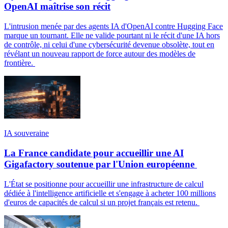
OpenAI maîtrise son récit
L'intrusion menée par des agents IA d'OpenAI contre Hugging Face
marque un tournant. Elle ne valide pourtant ni le récit d'une IA hors
de contrôle, ni celui d'une cybersécurité devenue obsolète, tout en
révélant un nouveau rapport de force autour des modèles de
frontière.
IA souveraine
La France candidate pour accueillir une AI
Gigafactory soutenue par l'Union européenne
L'État se positionne pour accueillir une infrastructure de calcul
dédiée à l'intelligence artificielle et s'engage à acheter 100 millions
d'euros de capacités de calcul si un projet français est retenu.