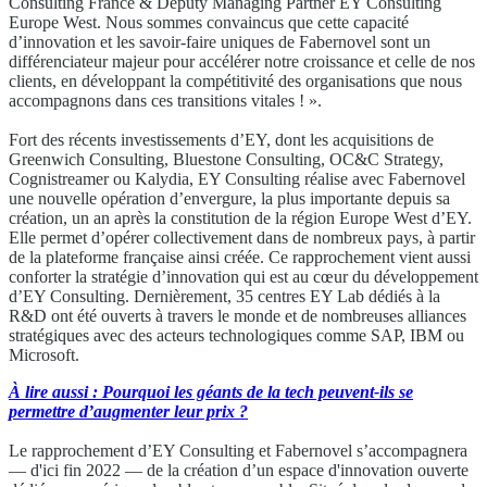
Consulting France & Deputy Managing Partner EY Consulting
Europe West. Nous sommes convaincus que cette capacité
d’innovation et les savoir-faire uniques de Fabernovel sont un
différenciateur majeur pour accélérer notre croissance et celle de nos
clients, en développant la compétitivité des organisations que nous
accompagnons dans ces transitions vitales ! ».
Fort des récents investissements d’EY, dont les acquisitions de
Greenwich Consulting, Bluestone Consulting, OC&C Strategy,
Cognistreamer ou Kalydia, EY Consulting réalise avec Fabernovel
une nouvelle opération d’envergure, la plus importante depuis sa
création, un an après la constitution de la région Europe West d’EY.
Elle permet d’opérer collectivement dans de nombreux pays, à partir
de la plateforme française ainsi créée. Ce rapprochement vient aussi
conforter la stratégie d’innovation qui est au cœur du développement
d’EY Consulting. Dernièrement, 35 centres EY Lab dédiés à la
R&D ont été ouverts à travers le monde et de nombreuses alliances
stratégiques avec des acteurs technologiques comme SAP, IBM ou
Microsoft.
À lire aussi : Pourquoi les géants de la tech peuvent-ils se
permettre d’augmenter leur prix ?
Le rapprochement d’EY Consulting et Fabernovel s’accompagnera
— d'ici fin 2022 — de la création d’un espace d'innovation ouverte