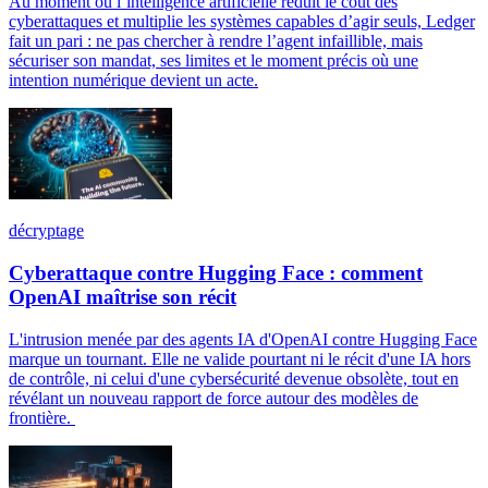
Au moment où l’intelligence artificielle réduit le coût des
cyberattaques et multiplie les systèmes capables d’agir seuls, Ledger
fait un pari : ne pas chercher à rendre l’agent infaillible, mais
sécuriser son mandat, ses limites et le moment précis où une
intention numérique devient un acte.
décryptage
Cyberattaque contre Hugging Face : comment
OpenAI maîtrise son récit
L'intrusion menée par des agents IA d'OpenAI contre Hugging Face
marque un tournant. Elle ne valide pourtant ni le récit d'une IA hors
de contrôle, ni celui d'une cybersécurité devenue obsolète, tout en
révélant un nouveau rapport de force autour des modèles de
frontière.