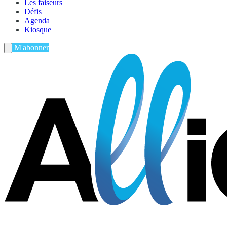
Les faiseurs
Défis
Agenda
Kiosque
M'abonner