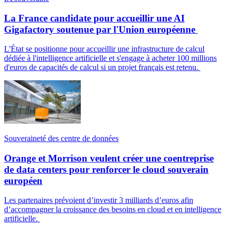
La France candidate pour accueillir une AI
Gigafactory soutenue par l'Union européenne
L'État se positionne pour accueillir une infrastructure de calcul
dédiée à l'intelligence artificielle et s'engage à acheter 100 millions
d'euros de capacités de calcul si un projet français est retenu.
Souveraineté des centre de données
Orange et Morrison veulent créer une coentreprise
de data centers pour renforcer le cloud souverain
européen
Les partenaires prévoient d’investir 3 milliards d’euros afin
d’accompagner la croissance des besoins en cloud et en intelligence
artificielle.