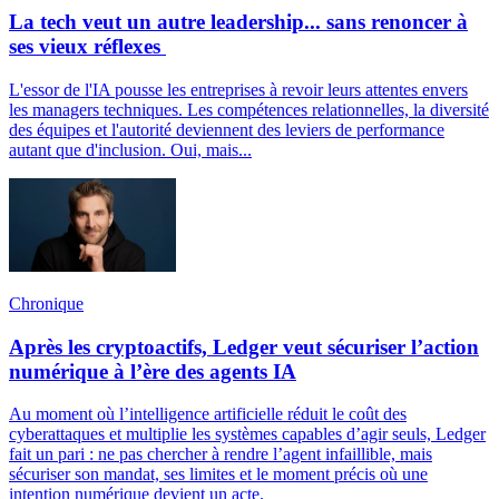
La tech veut un autre leadership... sans renoncer à
ses vieux réflexes
L'essor de l'IA pousse les entreprises à revoir leurs attentes envers
les managers techniques. Les compétences relationnelles, la diversité
des équipes et l'autorité deviennent des leviers de performance
autant que d'inclusion. Oui, mais...
Chronique
Après les cryptoactifs, Ledger veut sécuriser l’action
numérique à l’ère des agents IA
Au moment où l’intelligence artificielle réduit le coût des
cyberattaques et multiplie les systèmes capables d’agir seuls, Ledger
fait un pari : ne pas chercher à rendre l’agent infaillible, mais
sécuriser son mandat, ses limites et le moment précis où une
intention numérique devient un acte.