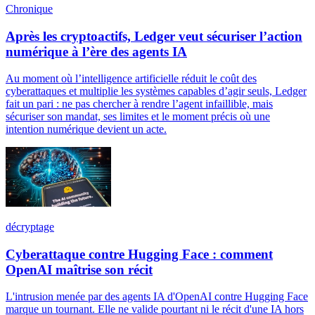
Chronique
Après les cryptoactifs, Ledger veut sécuriser l’action
numérique à l’ère des agents IA
Au moment où l’intelligence artificielle réduit le coût des
cyberattaques et multiplie les systèmes capables d’agir seuls, Ledger
fait un pari : ne pas chercher à rendre l’agent infaillible, mais
sécuriser son mandat, ses limites et le moment précis où une
intention numérique devient un acte.
décryptage
Cyberattaque contre Hugging Face : comment
OpenAI maîtrise son récit
L'intrusion menée par des agents IA d'OpenAI contre Hugging Face
marque un tournant. Elle ne valide pourtant ni le récit d'une IA hors