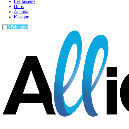
Les faiseurs
Défis
Agenda
Kiosque
M'abonner