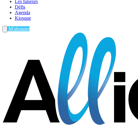
Les faiseurs
Défis
Agenda
Kiosque
M'abonner