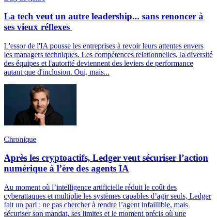
La tech veut un autre leadership... sans renoncer à
ses vieux réflexes
L'essor de l'IA pousse les entreprises à revoir leurs attentes envers
les managers techniques. Les compétences relationnelles, la diversité
des équipes et l'autorité deviennent des leviers de performance
autant que d'inclusion. Oui, mais...
Chronique
Après les cryptoactifs, Ledger veut sécuriser l’action
numérique à l’ère des agents IA
Au moment où l’intelligence artificielle réduit le coût des
cyberattaques et multiplie les systèmes capables d’agir seuls, Ledger
fait un pari : ne pas chercher à rendre l’agent infaillible, mais
sécuriser son mandat, ses limites et le moment précis où une