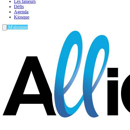
Les faiseurs
Défis
Agenda
Kiosque
M'abonner