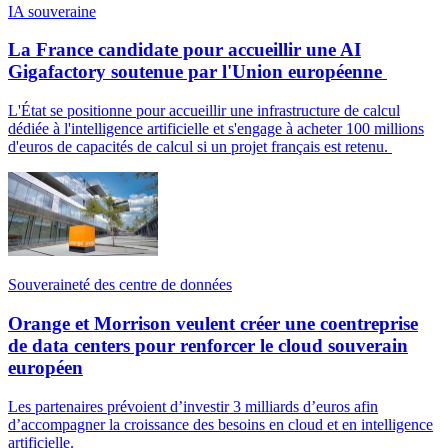
IA souveraine
La France candidate pour accueillir une AI
Gigafactory soutenue par l'Union européenne
L'État se positionne pour accueillir une infrastructure de calcul
dédiée à l'intelligence artificielle et s'engage à acheter 100 millions
d'euros de capacités de calcul si un projet français est retenu.
Souveraineté des centre de données
Orange et Morrison veulent créer une coentreprise
de data centers pour renforcer le cloud souverain
européen
Les partenaires prévoient d’investir 3 milliards d’euros afin
d’accompagner la croissance des besoins en cloud et en intelligence
artificielle.