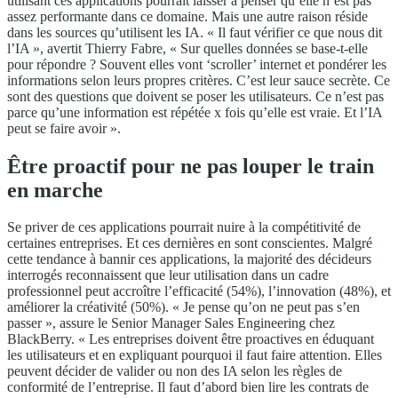
utilisant ces applications pourrait laisser à penser qu’elle n’est pas
assez performante dans ce domaine. Mais une autre raison réside
dans les sources qu’utilisent les IA. « Il faut vérifier ce que nous dit
l’IA », avertit Thierry Fabre, « Sur quelles données se base-t-elle
pour répondre ? Souvent elles vont ‘scroller’ internet et pondérer les
informations selon leurs propres critères. C’est leur sauce secrète. Ce
sont des questions que doivent se poser les utilisateurs. Ce n’est pas
parce qu’une information est répétée x fois qu’elle est vraie. Et l’IA
peut se faire avoir ».
Être proactif pour ne pas louper le train
en marche
Se priver de ces applications pourrait nuire à la compétitivité de
certaines entreprises. Et ces dernières en sont conscientes. Malgré
cette tendance à bannir ces applications, la majorité des décideurs
interrogés reconnaissent que leur utilisation dans un cadre
professionnel peut accroître l’efficacité (54%), l’innovation (48%), et
améliorer la créativité (50%). « Je pense qu’on ne peut pas s’en
passer », assure le Senior Manager Sales Engineering chez
BlackBerry. « Les entreprises doivent être proactives en éduquant
les utilisateurs et en expliquant pourquoi il faut faire attention. Elles
peuvent décider de valider ou non des IA selon les règles de
conformité de l’entreprise. Il faut d’abord bien lire les contrats de