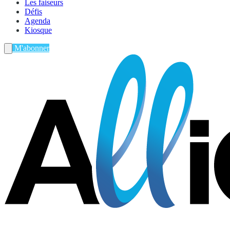
Les faiseurs
Défis
Agenda
Kiosque
M'abonner