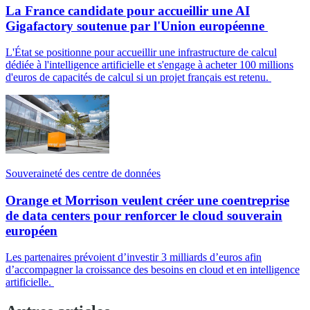
La France candidate pour accueillir une AI
Gigafactory soutenue par l'Union européenne
L'État se positionne pour accueillir une infrastructure de calcul
dédiée à l'intelligence artificielle et s'engage à acheter 100 millions
d'euros de capacités de calcul si un projet français est retenu.
Souveraineté des centre de données
Orange et Morrison veulent créer une coentreprise
de data centers pour renforcer le cloud souverain
européen
Les partenaires prévoient d’investir 3 milliards d’euros afin
d’accompagner la croissance des besoins en cloud et en intelligence
artificielle.