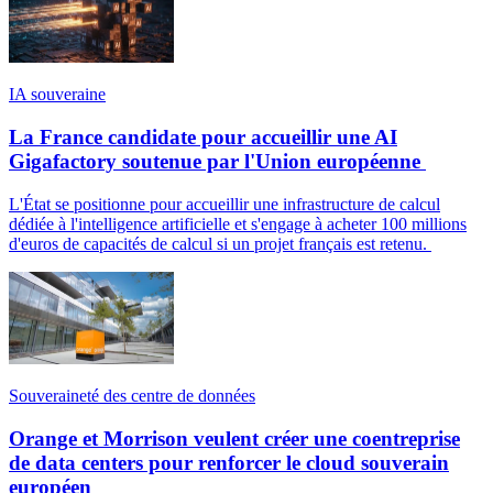
IA souveraine
La France candidate pour accueillir une AI
Gigafactory soutenue par l'Union européenne
L'État se positionne pour accueillir une infrastructure de calcul
dédiée à l'intelligence artificielle et s'engage à acheter 100 millions
d'euros de capacités de calcul si un projet français est retenu.
Souveraineté des centre de données
Orange et Morrison veulent créer une coentreprise
de data centers pour renforcer le cloud souverain
européen