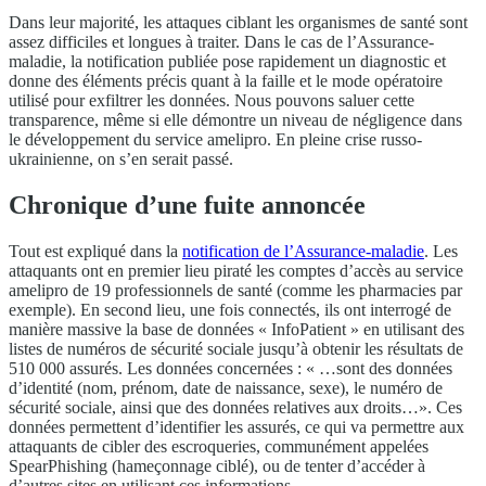
Dans leur majorité, les attaques ciblant les organismes de santé sont
assez difficiles et longues à traiter. Dans le cas de l’Assurance-
maladie, la notification publiée pose rapidement un diagnostic et
donne des éléments précis quant à la faille et le mode opératoire
utilisé pour exfiltrer les données. Nous pouvons saluer cette
transparence, même si elle démontre un niveau de négligence dans
le développement du service amelipro. En pleine crise russo-
ukrainienne, on s’en serait passé.
Chronique d’une fuite annoncée
Tout est expliqué dans la
notification de l’Assurance-maladie
. Les
attaquants ont en premier lieu piraté les comptes d’accès au service
amelipro de 19 professionnels de santé (comme les pharmacies par
exemple). En second lieu, une fois connectés, ils ont interrogé de
manière massive la base de données « InfoPatient » en utilisant des
listes de numéros de sécurité sociale jusqu’à obtenir les résultats de
510 000 assurés. Les données concernées : « …sont des données
d’identité (nom, prénom, date de naissance, sexe), le numéro de
sécurité sociale, ainsi que des données relatives aux droits…». Ces
données permettent d’identifier les assurés, ce qui va permettre aux
attaquants de cibler des escroqueries, communément appelées
SpearPhishing (hameçonnage ciblé), ou de tenter d’accéder à
d’autres sites en utilisant ces informations.