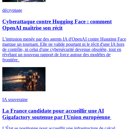
décryptage
Cyberattaque contre Hugging Face : comment
OpenAI maîtrise son récit
L'intrusion menée par des agents IA d'OpenAI contre Hugging Face
marque un tournant. Elle ne valide pourtant ni le récit d'une IA hors
de contrôle, ni celui d'une cybersécurité devenue obsolète, tout en
révélant un nouveau rapport de force autour des modèles de
frontière.
IA souveraine
La France candidate pour accueillir une AI
Gigafactory soutenue par l'Union européenne
L'État se positionne pour accueillir une infrastructure de calcul