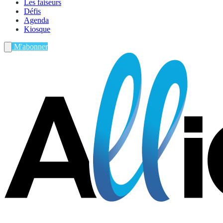
Les faiseurs
Défis
Agenda
Kiosque
M'abonner