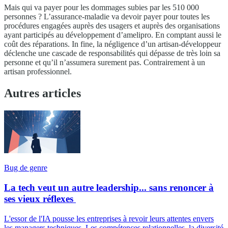
Mais qui va payer pour les dommages subies par les 510 000
personnes ? L’assurance-maladie va devoir payer pour toutes les
procédures engagées auprès des usagers et auprès des organisations
ayant participés au développement d’amelipro. En comptant aussi le
coût des réparations. In fine, la négligence d’un artisan-développeur
déclenche une cascade de responsabilités qui dépasse de très loin sa
personne et qu’il n’assumera surement pas. Contrairement à un
artisan professionnel.
Autres articles
Bug de genre
La tech veut un autre leadership... sans renoncer à
ses vieux réflexes
L'essor de l'IA pousse les entreprises à revoir leurs attentes envers
les managers techniques. Les compétences relationnelles, la diversité