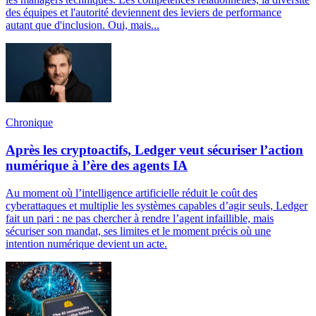
des équipes et l'autorité deviennent des leviers de performance
autant que d'inclusion. Oui, mais...
Chronique
Après les cryptoactifs, Ledger veut sécuriser l’action
numérique à l’ère des agents IA
Au moment où l’intelligence artificielle réduit le coût des
cyberattaques et multiplie les systèmes capables d’agir seuls, Ledger
fait un pari : ne pas chercher à rendre l’agent infaillible, mais
sécuriser son mandat, ses limites et le moment précis où une
intention numérique devient un acte.