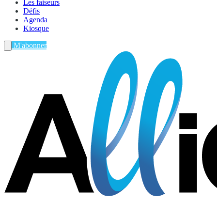
Les faiseurs
Défis
Agenda
Kiosque
M'abonner